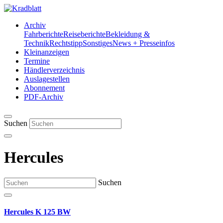
Archiv
Fahrberichte
Reiseberichte
Bekleidung &
Technik
Rechtstipp
Sonstiges
News + Presseinfos
Kleinanzeigen
Termine
Händlerverzeichnis
Auslagestellen
Abonnement
PDF-Archiv
Suchen
Hercules
Suchen
Hercules K 125 BW