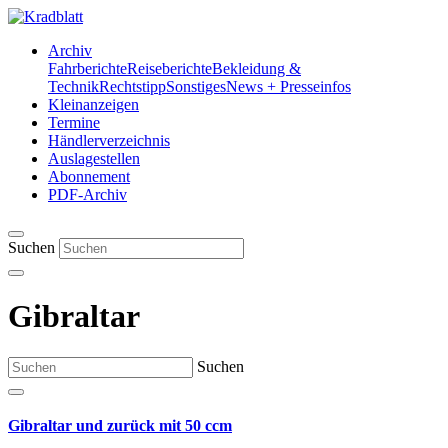
Archiv
Fahrberichte
Reiseberichte
Bekleidung &
Technik
Rechtstipp
Sonstiges
News + Presseinfos
Kleinanzeigen
Termine
Händlerverzeichnis
Auslagestellen
Abonnement
PDF-Archiv
Suchen
Gibraltar
Suchen
Gibraltar und zurück mit 50 ccm