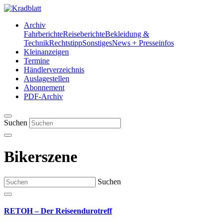
Archiv
Fahrberichte
Reiseberichte
Bekleidung &
Technik
Rechtstipp
Sonstiges
News + Presseinfos
Kleinanzeigen
Termine
Händlerverzeichnis
Auslagestellen
Abonnement
PDF-Archiv
Suchen
Bikerszene
Suchen
RETOH – Der Reiseendurotreff