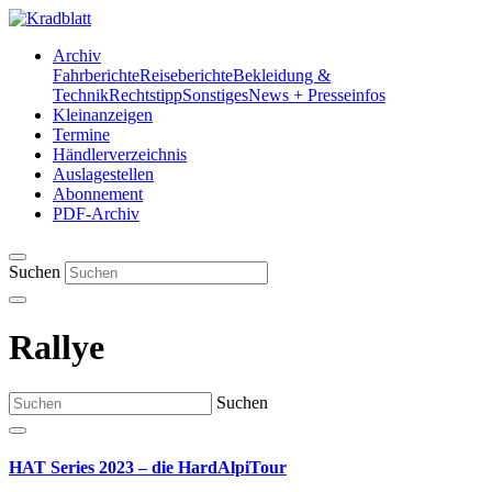
Archiv
Fahrberichte
Reiseberichte
Bekleidung &
Technik
Rechtstipp
Sonstiges
News + Presseinfos
Kleinanzeigen
Termine
Händlerverzeichnis
Auslagestellen
Abonnement
PDF-Archiv
Suchen
Rallye
Suchen
HAT Series 2023 – die HardAlpiTour