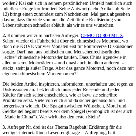
wollen? Kai sah sich in seinem persönlichem Umfeld natürlich auch
mit dieser Frage konfrontiert. Seine Antwort (siehe Artikel ab Seite
12) bringt einen zumindest zum Nachdenken. Mal ganz abgesehen
davon, dass für viele von uns die Zeit für die Realisierung von
Lebensträumen schneller abläuft, als wir es uns wünschen.
2.
Kommen wir zum nächsten Aufreger:
CFMOTO 800 MT-X
.
Schon wieder ein Fahrbericht über ein chinesisches Motorrad, wo
doch die KOVE vor vier Monaten erst für kontroverse Diskussionen
sorgte. Darf man aus politischen und Menschenrechtsgründen
„echte“ chinesische Motorräder kaufen. Dass China irgendwie in
allen unseren Motorrädern – und quasi auch in allem anderen
–
steckt, steht ja außer Frage. Aber das ganze Motorrad, noch dazu mit
eigenem chinesischem Markennamen?!
Die beiden Artikel inspirieren, informieren, unterhalten und regen zu
Diskussionen an. Letztendlich muss jeder Reisende und jeder
Käufer für sich selbst entscheiden, wie er bzw. sie seine/ihre
Prioritäten setzt. Viele von euch sind da sicher genauso hin- und
hergerissen wie ich. Der Spagat zwischen Wünschen, Moral und
Geldbeutel beginnt bereits vor dem Spiegel (womöglich ist der auch
„Made in China“). Wer wirft also den ersten Stein?
3.
Aufreger Nr. drei ist das Thema Ragebait! Erklärung für die
weniger internetaffinen Leser: engl. rage = Aufregung, bait =