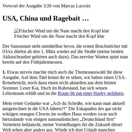
Vorwort der Ausgabe 3/26 von Marcus Lacroix
USA, China und Ragebait …
Frischer Wind um die Nase macht den Kopf klar
Der Saisonstart steht unmittelbar bevor, die ersten Bruchstricher mit
03/xx dürfen ab den 1. März wieder auf die Straße (meine beiden
Akkuschrauber gehören auch dazu). Das nervöse Warten spürt man
bereits auf den Frühjahrsmessen.
1.
Etwas nervös machte mich auch die Themenauswahl für diese
Ausgabe. Auf dem Titel könnt ihr es sehen, wir haben einen USA-
Reisebericht, noch dazu einen recht aktuellen aus dem letzten
Sommer. Leser Kai, frisch im Ruhestand, hat sich seinen
Lebestraum erfüllt und ist die
Route 66 mit einer Harley gefahren
.
Mein erster Gedanke war „Ach du Scheiße, wie kann man aktuell
ausgerechnet in die USA fahren?!“ Die Eskapaden des gar nicht
witzigen orangen Clowns im weißen Haus werden zwar auch
hierzulande von einigen nationalistischen „Deutschland first“
Vertretern beklatscht, meine Vorstellungen für die Zukunft dieser
Welt sehen aber anders aus. Würde ich dort Urlaub manchen