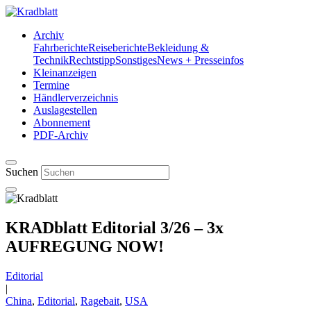
Archiv
Fahrberichte
Reiseberichte
Bekleidung &
Technik
Rechtstipp
Sonstiges
News + Presseinfos
Kleinanzeigen
Termine
Händlerverzeichnis
Auslagestellen
Abonnement
PDF-Archiv
Suchen
KRADblatt Editorial 3/26 – 3x
AUFREGUNG NOW!
Editorial
|
China
,
Editorial
,
Ragebait
,
USA