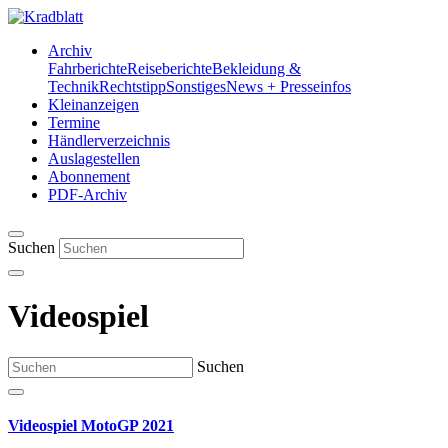
Archiv
Fahrberichte
Reiseberichte
Bekleidung &
Technik
Rechtstipp
Sonstiges
News + Presseinfos
Kleinanzeigen
Termine
Händlerverzeichnis
Auslagestellen
Abonnement
PDF-Archiv
Suchen
Videospiel
Suchen
Videospiel MotoGP 2021