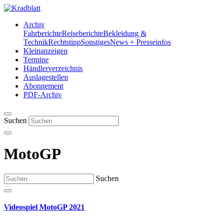
Archiv
Fahrberichte
Reiseberichte
Bekleidung &
Technik
Rechtstipp
Sonstiges
News + Presseinfos
Kleinanzeigen
Termine
Händlerverzeichnis
Auslagestellen
Abonnement
PDF-Archiv
Suchen
MotoGP
Suchen
Videospiel MotoGP 2021