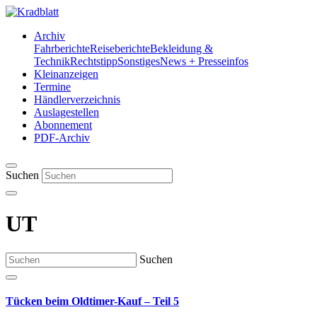
Archiv
Fahrberichte
Reiseberichte
Bekleidung &
Technik
Rechtstipp
Sonstiges
News + Presseinfos
Kleinanzeigen
Termine
Händlerverzeichnis
Auslagestellen
Abonnement
PDF-Archiv
Suchen
UT
Suchen
Tücken beim Oldtimer-Kauf – Teil 5