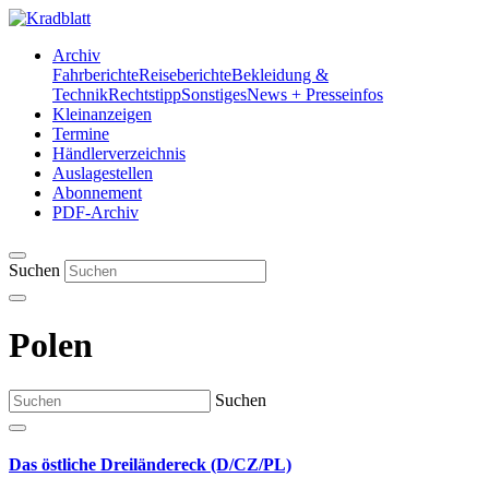
Archiv
Fahrberichte
Reiseberichte
Bekleidung &
Technik
Rechtstipp
Sonstiges
News + Presseinfos
Kleinanzeigen
Termine
Händlerverzeichnis
Auslagestellen
Abonnement
PDF-Archiv
Suchen
Polen
Suchen
Das östliche Dreiländereck (D/CZ/PL)