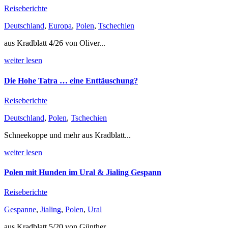
Reiseberichte
Deutschland
,
Europa
,
Polen
,
Tschechien
aus Kradblatt 4/26 von Oliver...
weiter lesen
Die Hohe Tatra … eine Enttäuschung?
Reiseberichte
Deutschland
,
Polen
,
Tschechien
Schneekoppe und mehr aus Kradblatt...
weiter lesen
Polen mit Hunden im Ural & Jialing Gespann
Reiseberichte
Gespanne
,
Jialing
,
Polen
,
Ural
aus Kradblatt 5/20 von Günther...