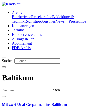
Archiv
Fahrberichte
Reiseberichte
Bekleidung &
Technik
Rechtstipp
Sonstiges
News + Presseinfos
Kleinanzeigen
Termine
Händlerverzeichnis
Auslagestellen
Abonnement
PDF-Archiv
Suchen
Baltikum
Suchen
Mit zwei Ural-Gespannen ins Baltikum