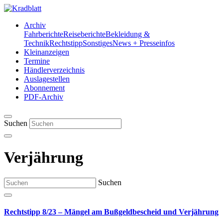
Archiv
Fahrberichte
Reiseberichte
Bekleidung &
Technik
Rechtstipp
Sonstiges
News + Presseinfos
Kleinanzeigen
Termine
Händlerverzeichnis
Auslagestellen
Abonnement
PDF-Archiv
Suchen
Verjährung
Suchen
Rechtstipp 8/23 – Mängel am Bußgeldbescheid und Verjährung