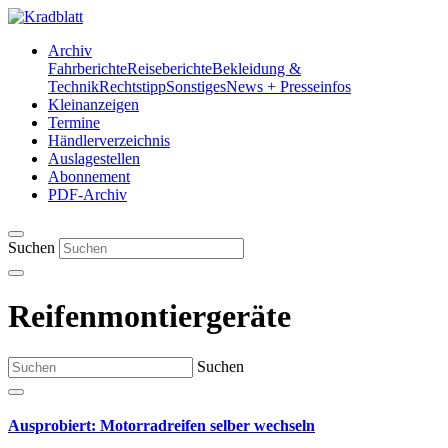
Archiv
Fahrberichte
Reiseberichte
Bekleidung &
Technik
Rechtstipp
Sonstiges
News + Presseinfos
Kleinanzeigen
Termine
Händlerverzeichnis
Auslagestellen
Abonnement
PDF-Archiv
Suchen
Reifenmontiergeräte
Suchen
Ausprobiert: Motorradreifen selber wechseln