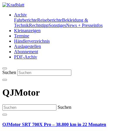
Archiv
Fahrberichte
Reiseberichte
Bekleidung &
Technik
Rechtstipp
Sonstiges
News + Presseinfos
Kleinanzeigen
Termine
Händlerverzeichnis
Auslagestellen
Abonnement
PDF-Archiv
Suchen
QJMotor
Suchen
QJMotor SRT 700X Pro – 38.800 km in 22 Monaten