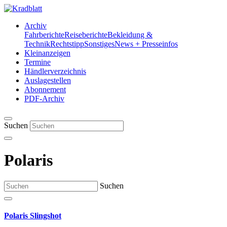
Archiv
Fahrberichte
Reiseberichte
Bekleidung &
Technik
Rechtstipp
Sonstiges
News + Presseinfos
Kleinanzeigen
Termine
Händlerverzeichnis
Auslagestellen
Abonnement
PDF-Archiv
Suchen
Polaris
Suchen
Polaris Slingshot