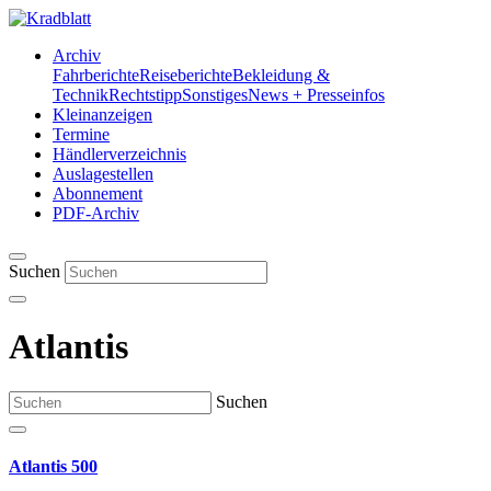
Archiv
Fahrberichte
Reiseberichte
Bekleidung &
Technik
Rechtstipp
Sonstiges
News + Presseinfos
Kleinanzeigen
Termine
Händlerverzeichnis
Auslagestellen
Abonnement
PDF-Archiv
Suchen
Atlantis
Suchen
Atlantis 500