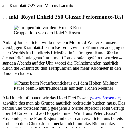
aus Kradblatt 7/23 von Marcus Lacroix
… inkl. Royal Enfield 350 Classic Performance-Test
Gruppenfoto vor dem Hotel 3 Rosen
Anfang Juni starteten wir bei bestem Motorrad-Wetter zu unserer
viertägigen Kradblatt-Leserreise. Von zwei Treffpunkten aus ging es
nach Worbis im Landkreis Eichsfeld in Thüringen. Rund 300 km –
die natürlich wie gewohnt nur auf Landstraßen gefahren wurden –
standen Abends auf der Uhr, wobei die Teilnehmenden natürlich
durch die Anfahrt zu den Treffpunkten alle mehr Kilometer in den
Knochen hatten.
Pause beim Naturfreundehaus auf dem Hohen Meißner
Als Unterkunft hatten wir das Hotel Drei Rosen (
www.3rosen.de
)
gewählt, das man als Gruppe natürlich rechtzeitig buchen muss. Das
zentral und trotzdem ruhig gelegene 3-Sterne superior Hotel verfügt
über 19 Einzel- und 20 Doppelzimmer. Wirt Hans-Peter „Fassi“
Fassbinder, seine Frau Regina und das Team erwarteten uns bereits
und nach dem Check-in schmecken nicht nur das Bier und das