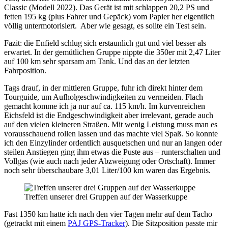
Classic (Modell 2022). Das Gerät ist mit schlappen 20,2 PS und
fetten 195 kg (plus Fahrer und Gepäck) vom Papier her eigentlich
völlig untermotorisiert.
Aber wie gesagt, es sollte ein Test sein.
Fazit: die Enfield schlug sich erstaunlich gut und viel besser als
erwartet. In der gemütlichen Gruppe nippte die 350er mit 2,47 Liter
auf 100 km sehr sparsam am Tank. Und das an der letzten
Fahrposition.
Tags drauf, in der mittleren Gruppe, fuhr ich direkt hinter dem
Tourguide, um Aufholgeschwindigkeiten zu vermeiden. Flach
gemacht komme ich ja nur auf ca. 115 km/h. Im kurvenreichen
Eichsfeld ist die Endgeschwindigkeit aber irrelevant, gerade auch
auf den vielen kleineren Straßen. Mit wenig Leistung muss man es
vorausschauend rollen lassen und das machte viel Spaß. So konnte
ich den Einzylinder ordentlich ausquetschen und nur an langen oder
steilen Anstiegen ging ihm etwas die Puste aus – runterschalten und
Vollgas (wie auch nach jeder Abzweigung oder Ortschaft). Immer
noch sehr überschaubare 3,01 Liter/100 km waren das Ergebnis.
Treffen unserer drei Gruppen auf der Wasserkuppe
Fast 1350 km hatte ich nach den vier Tagen mehr auf dem Tacho
(getrackt mit einem
PAJ GPS-Tracker
). Die Sitzposition passte mir