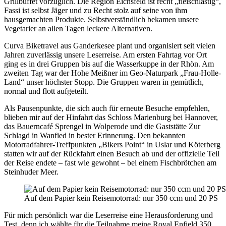
Grillbuffet vorzüglich. Die Region Eichsfeld ist recht „fleischlastig“,
Fassi ist selbst Jäger und zu Recht stolz auf seine von ihm
hausgemachten Produkte. Selbstverständlich bekamen unsere
Vegetarier an allen Tagen leckere Alternativen.
Curva Biketravel aus Ganderkesee plant und organisiert seit vielen
Jahren zuverlässig unsere Leserreise. Am ersten Fahrtag vor Ort
ging es in drei Gruppen bis auf die Wasserkuppe in der Rhön. Am
zweiten Tag war der Hohe Meißner im Geo-Naturpark „Frau-Holle-
Land“ unser höchster Stopp. Die Gruppen waren in gemütlich,
normal und flott aufgeteilt.
Als Pausenpunkte, die sich auch für erneute Besuche empfehlen,
blieben mir auf der Hinfahrt das Schloss Marienburg bei Hannover,
das Bauerncafé Sprengel in Wolperode und die Gaststätte Zur
Schlagd in Wanfied in bester Erinnerung. Den bekannten
Motorradfahrer-Treffpunkten „Bikers Point“ in Uslar und Köterberg
statten wir auf der Rückfahrt einen Besuch ab und der offizielle Teil
der Reise endete – fast wie gewohnt – bei einem Fischbrötchen am
Steinhuder Meer.
Auf dem Papier kein Reisemotorrad: nur 350 ccm und 20 PS
Für mich persönlich war die Leserreise eine Herausforderung und
Test, denn ich wählte für die Teilnahme meine Royal Enfield 350