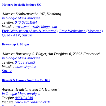
Motorradtechnik Schlupp UG
Adresse:
Schützenstraße 107, Hamburg
in Google Maps anzeigen
Telefon:
040-63651984
Website:
www.motorradschlupp.com
Freie Werkstätten (Auto & Motorrad)
,
Freie Werkstätten (Motorrad)
,
Quad / ATV
,
Suzuki
Boxenstop S. Bürger
Adresse:
Boxenstop S. Bürger, Am Dorfplatz 6, 23826 Fredesdorf
in Google Maps anzeigen
Telefon:
04558-98383
Website:
boxenstop.biz
Suzuki
Böwadt & Hansen GmbH & Co. KG
Adresse:
Heideland-Süd 14, Handewitt
in Google Maps anzeigen
Telefon:
0461/94240
Website:
www.suzukihaendler.de