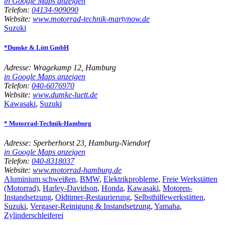
in Google Maps anzeigen
Telefon:
04134-909090
Website:
www.motorrad-technik-martynow.de
Suzuki
*Dumke & Lütt GmbH
Adresse:
Wragekamp 12, Hamburg
in Google Maps anzeigen
Telefon:
040-6076970
Website:
www.dumke-luett.de
Kawasaki
,
Suzuki
* Motorrad-Technik-Hamburg
Adresse:
Sperberhorst 23, Hamburg-Niendorf
in Google Maps anzeigen
Telefon:
040-8318037
Website:
www.motorrad-hamburg.de
Aluminium schweißen
,
BMW
,
Elektrikprobleme
,
Freie Werkstätten
(Motorrad)
,
Harley-Davidson
,
Honda
,
Kawasaki
,
Motoren-
Instandsetzung
,
Oldtimer-Restaurierung
,
Selbsthilfewerkstätten
,
Suzuki
,
Vergaser-Reinigung & Instandsetzung
,
Yamaha
,
Zylinderschleiferei