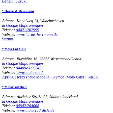
Benelli
,
Suzuki
* Harms & Herrmann
Adresse:
Kanalweg 14, Wilhelmshaven
in Google Maps anzeigen
Telefon:
04421/202999
Website:
www.harms-herrmann.de
Suzuki
* Moto Car GbR
Adresse:
Burnhörn 16, 26655 Westerstede-Ocholt
in Google Maps anzeigen
Telefon:
04409-9099545
Website:
www.moto-car.de
Aprilia
,
Horex (neue Modelle)
,
Kymco
,
Moto Guzzi
,
Suzuki
* Motorrad-Diele
Adresse:
Auricher Straße 21, Südbrookmerland
in Google Maps anzeigen
Telefon:
04942/204008
Website:
www.motorrad-diele.de