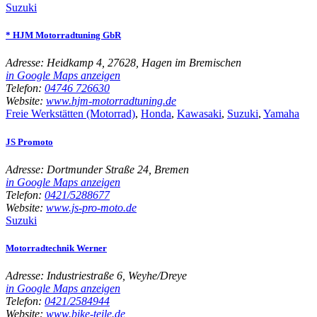
Suzuki
* HJM Motorradtuning GbR
Adresse:
Heidkamp 4, 27628, Hagen im Bremischen
in Google Maps anzeigen
Telefon:
04746 726630
Website:
www.hjm-motorradtuning.de
Freie Werkstätten (Motorrad)
,
Honda
,
Kawasaki
,
Suzuki
,
Yamaha
JS Promoto
Adresse:
Dortmunder Straße 24, Bremen
in Google Maps anzeigen
Telefon:
0421/5288677
Website:
www.js-pro-moto.de
Suzuki
Motorradtechnik Werner
Adresse:
Industriestraße 6, Weyhe/Dreye
in Google Maps anzeigen
Telefon:
0421/2584944
Website:
www.bike-teile.de