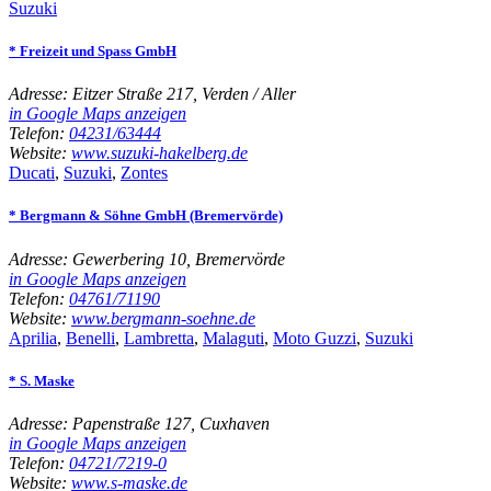
Suzuki
* Freizeit und Spass GmbH
Adresse:
Eitzer Straße 217, Verden / Aller
in Google Maps anzeigen
Telefon:
04231/63444
Website:
www.suzuki-hakelberg.de
Ducati
,
Suzuki
,
Zontes
* Bergmann & Söhne GmbH (Bremervörde)
Adresse:
Gewerbering 10, Bremervörde
in Google Maps anzeigen
Telefon:
04761/71190
Website:
www.bergmann-soehne.de
Aprilia
,
Benelli
,
Lambretta
,
Malaguti
,
Moto Guzzi
,
Suzuki
* S. Maske
Adresse:
Papenstraße 127, Cuxhaven
in Google Maps anzeigen
Telefon:
04721/7219-0
Website:
www.s-maske.de