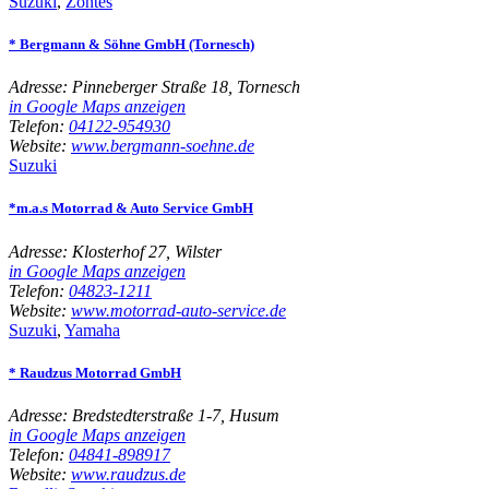
Suzuki
,
Zontes
* Bergmann & Söhne GmbH (Tornesch)
Adresse:
Pinneberger Straße 18, Tornesch
in Google Maps anzeigen
Telefon:
04122-954930
Website:
www.bergmann-soehne.de
Suzuki
*m.a.s Motorrad & Auto Service GmbH
Adresse:
Klosterhof 27, Wilster
in Google Maps anzeigen
Telefon:
04823-1211
Website:
www.motorrad-auto-service.de
Suzuki
,
Yamaha
* Raudzus Motorrad GmbH
Adresse:
Bredstedterstraße 1-7, Husum
in Google Maps anzeigen
Telefon:
04841-898917
Website:
www.raudzus.de