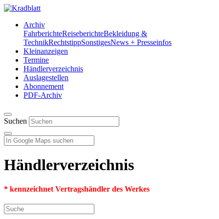
Archiv
Fahrberichte
Reiseberichte
Bekleidung &
Technik
Rechtstipp
Sonstiges
News + Presseinfos
Kleinanzeigen
Termine
Händlerverzeichnis
Auslagestellen
Abonnement
PDF-Archiv
Suchen
4
Händlerverzeichnis
* kennzeichnet Vertragshändler des Werkes