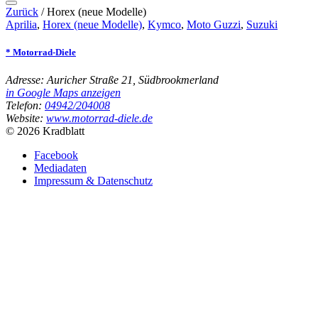
Zurück
/
Horex (neue Modelle)
Aprilia
,
Horex (neue Modelle)
,
Kymco
,
Moto Guzzi
,
Suzuki
* Motorrad-Diele
Adresse:
Auricher Straße 21, Südbrookmerland
in Google Maps anzeigen
Telefon:
04942/204008
Website:
www.motorrad-diele.de
© 2026 Kradblatt
Facebook
Mediadaten
Impressum & Datenschutz