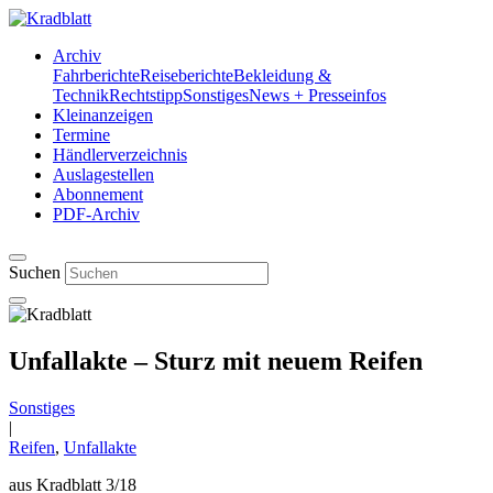
Archiv
Fahrberichte
Reiseberichte
Bekleidung &
Technik
Rechtstipp
Sonstiges
News + Presseinfos
Kleinanzeigen
Termine
Händlerverzeichnis
Auslagestellen
Abonnement
PDF-Archiv
Suchen
Unfallakte – Sturz mit neuem Reifen
Sonstiges
|
Reifen
,
Unfallakte
aus Kradblatt 3/18