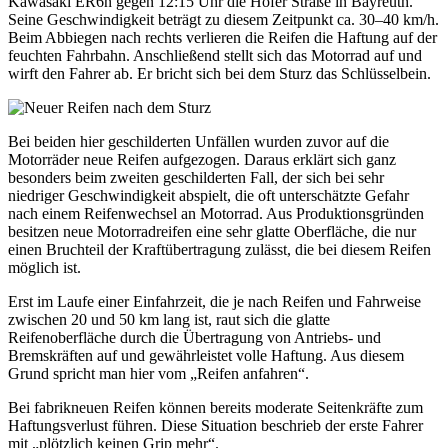
Kawasaki ER6n gegen 12:15 Uhr die Hofer Straße in Bayreuth.
Seine Geschwindigkeit beträgt zu diesem Zeitpunkt ca. 30–40 km/h.
Beim Abbiegen nach rechts verlieren die Reifen die Haftung auf der
feuchten Fahrbahn. Anschließend stellt sich das Motorrad auf und
wirft den Fahrer ab. Er bricht sich bei dem Sturz das Schlüsselbein.
Bei beiden hier geschilderten Unfällen wurden zuvor auf die
Motorräder neue Reifen aufgezogen. Daraus erklärt sich ganz
besonders beim zweiten geschilderten Fall, der sich bei sehr
niedriger Geschwindigkeit abspielt, die oft unterschätzte Gefahr
nach einem Reifenwechsel an Motorrad. Aus Produktionsgründen
besitzen neue Motorradreifen eine sehr glatte Oberfläche, die nur
einen Bruchteil der Kraftübertragung zulässt, die bei diesem Reifen
möglich ist.
Erst im Laufe einer Einfahrzeit, die je nach Reifen und Fahrweise
zwischen 20 und 50 km lang ist, raut sich die glatte
Reifenoberfläche durch die Übertragung von Antriebs- und
Bremskräften auf und gewährleistet volle Haftung. Aus diesem
Grund spricht man hier vom „Reifen anfahren“.
Bei fabrikneuen Reifen können bereits moderate Seitenkräfte zum
Haftungsverlust führen. Diese Situation beschrieb der erste Fahrer
mit „plötzlich keinen Grip mehr“.