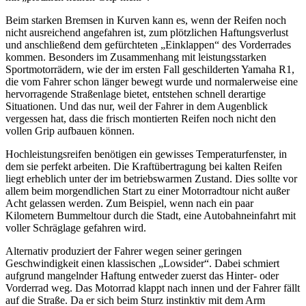
Beim starken Bremsen in Kurven kann es, wenn der Reifen noch
nicht ausreichend angefahren ist, zum plötzlichen Haftungsverlust
und anschließend dem gefürchteten „Einklappen“ des Vorderrades
kommen. Besonders im Zusammenhang mit leistungsstarken
Sportmotorrädern, wie der im ersten Fall geschilderten Yamaha R1,
die vom Fahrer schon länger bewegt wurde und normalerweise eine
hervorragende Straßenlage bietet, entstehen schnell derartige
Situationen. Und das nur, weil der Fahrer in dem Augenblick
vergessen hat, dass die frisch montierten Reifen noch nicht den
vollen Grip aufbauen können.
Hochleistungsreifen benötigen ein gewisses Temperaturfenster, in
dem sie perfekt arbeiten. Die Kraftübertragung bei kalten Reifen
liegt erheblich unter der im betriebswarmen Zustand. Dies sollte vor
allem beim morgendlichen Start zu einer Motorradtour nicht außer
Acht gelassen werden. Zum Beispiel, wenn nach ein paar
Kilometern Bummeltour durch die Stadt, eine Autobahneinfahrt mit
voller Schräglage gefahren wird.
Alternativ produziert der Fahrer wegen seiner geringen
Geschwindigkeit einen klassischen „Lowsider“. Dabei schmiert
aufgrund mangelnder Haftung entweder zuerst das Hinter- oder
Vorderrad weg. Das Motorrad klappt nach innen und der Fahrer fällt
auf die Straße. Da er sich beim Sturz instinktiv mit dem Arm