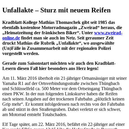
Unfallakte – Sturz mit neuem Reifen
Kradblatt-Kollege Mathias Thomaschek gibt seit 1985 das
ebenfalls kostenlose Motorradmagazin „Zweirad“ heraus, die
„Heimatzeitung der fränkischen Biker“. Unter
www.zweirad-
online.de
findet man sie auch im Netz.
Seit geraumer Zeit
druckt Mathias die Rubrik „Unfallakte“, wo ausgewählte
(Un)Fälle in Zusammenarbeit mit der regionalen Polizei
vorgestellt werden.
Gerade zum Saisonstart möchten wir auch den Kradblatt-
Lesern diesen Fall hier besonders ans Herz legen!
Am 11. März 2016 überholt ein 21-jähriger Ortsansässiger mit seiner
Yamaha R1 auf der Ortsverbindungsstraße zwischen Thüngbach
und Schlüsselfeld ca. 500 Meter vor dem Ortseingang Thüngbach
einen PKW. In der nun folgenden Linkskurve haben die Reifen
nach seinen Angaben auf der trockenen Fahrbahn „plötzlich keinen
Grip mehr“. Er kommt infolgedessen nach rechts von der Fahrbahn
ab und stürzt in den Straßengraben. Dabei verletzt er sich schwer,
am Motorrad entsteht Totalschaden.
Elf Tage später, am 22. März 2016, befährt ein 22-jähriger auf einer