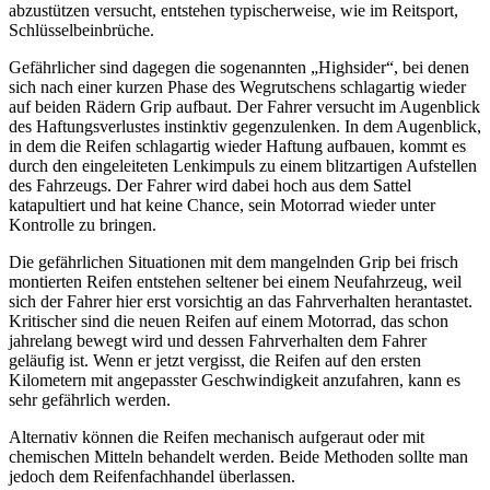
abzustützen versucht, entstehen typischerweise, wie im Reitsport,
Schlüsselbeinbrüche.
Gefährlicher sind dagegen die sogenannten „Highsider“, bei denen
sich nach einer kurzen Phase des Wegrutschens schlagartig wieder
auf beiden Rädern Grip aufbaut. Der Fahrer versucht im Augenblick
des Haftungsverlustes instinktiv gegenzulenken. In dem Augenblick,
in dem die Reifen schlagartig wieder Haftung aufbauen, kommt es
durch den eingeleiteten Lenk­impuls zu einem blitzartigen Aufstellen
des Fahrzeugs. Der Fahrer wird dabei hoch aus dem Sattel
katapultiert und hat keine Chance, sein Motorrad wieder unter
Kontrolle zu bringen.
Die gefährlichen Situationen mit dem mangelnden Grip bei frisch
montierten Reifen entstehen seltener bei einem Neufahrzeug, weil
sich der Fahrer hier erst vorsichtig an das Fahrverhalten he­rantastet.
Kritischer sind die neuen Reifen auf einem Motorrad, das schon
jahrelang bewegt wird und dessen Fahrverhalten dem Fahrer
geläufig ist. Wenn er jetzt vergisst, die Reifen auf den ersten
Kilometern mit angepasster Geschwindigkeit anzufahren, kann es
sehr gefährlich werden.
Alternativ können die Reifen mechanisch aufgeraut oder mit
chemischen Mitteln behandelt werden. Beide Methoden sollte man
jedoch dem Reifenfachhandel überlassen.