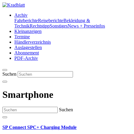
Archiv
Fahrberichte
Reiseberichte
Bekleidung &
Technik
Rechtstipp
Sonstiges
News + Presseinfos
Kleinanzeigen
Termine
Händlerverzeichnis
Auslagestellen
Abonnement
PDF-Archiv
Suchen
Smartphone
Suchen
SP Connect SPC+ Charging Module