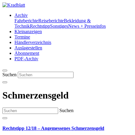
Archiv
Fahrberichte
Reiseberichte
Bekleidung &
Technik
Rechtstipp
Sonstiges
News + Presseinfos
Kleinanzeigen
Termine
Händlerverzeichnis
Auslagestellen
Abonnement
PDF-Archiv
Suchen
Schmerzensgeld
Suchen
Rechtstipp 12/18 – Angemessenes Schmerzensgeld