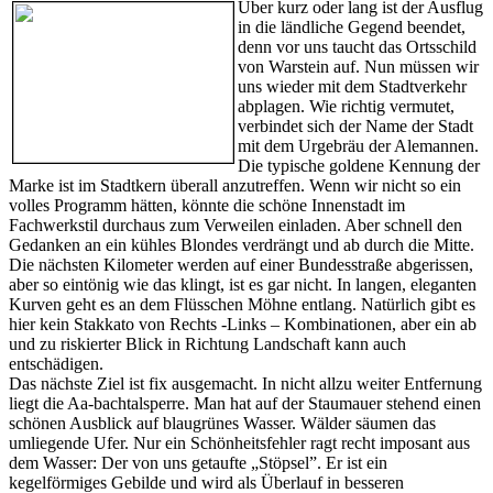
Über kurz oder lang ist der Ausflug
in die ländliche Gegend beendet,
denn vor uns taucht das Ortsschild
von Warstein auf. Nun müssen wir
uns wieder mit dem Stadtverkehr
abplagen. Wie richtig vermutet,
verbindet sich der Name der Stadt
mit dem Urgebräu der Alemannen.
Die typische goldene Kennung der
Marke ist im Stadtkern überall anzutreffen. Wenn wir nicht so ein
volles Programm hätten, könnte die schöne Innenstadt im
Fachwerkstil durchaus zum Verweilen einladen. Aber schnell den
Gedanken an ein kühles Blondes verdrängt und ab durch die Mitte.
Die nächsten Kilometer werden auf einer Bundesstraße abgerissen,
aber so eintönig wie das klingt, ist es gar nicht. In langen, eleganten
Kurven geht es an dem Flüsschen Möhne entlang. Natürlich gibt es
hier kein Stakkato von Rechts -Links – Kombinationen, aber ein ab
und zu riskierter Blick in Richtung Landschaft kann auch
entschädigen.
Das nächste Ziel ist fix ausgemacht. In nicht allzu weiter Entfernung
liegt die Aa-bachtalsperre. Man hat auf der Staumauer stehend einen
schönen Ausblick auf blaugrünes Wasser. Wälder säumen das
umliegende Ufer. Nur ein Schönheitsfehler ragt recht imposant aus
dem Wasser: Der von uns getaufte „Stöpsel”. Er ist ein
kegelförmiges Gebilde und wird als Überlauf in besseren