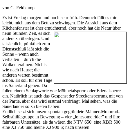
von G. Feldkamp
Es ist Freitag morgen und noch sehr früh. Dennoch fällt es mir
leicht, mich aus dem Bett zu schwingen. Die Aussicht aus dem
Küchenfenster ist eher ernüchternd, aber noch hat
die Natur über
neun Stunden Zeit, es sich
anders zu überlegen. Und
tatsächlich, pünktlich zum
Dienstschluß läßt sich die
Sonne – wenn auch
verhalten – durch die
Wolken erahnen. Nichts
wie nach Hause; die
anderen warten bestimmt
schon. Es soll für drei Tage
ins Sauerland gehen. Da
fallen einem Schlagworte wie Möhnetalsperre oder Edertalsperre
ein. Natürlich ist auch das Gespenst der Streckensperrung mit von
der Partie, aber das wird erstmal verdrängt. Mal sehen, was die
Sauerländer so zu bieten haben!
Endlich setzt sich unsere spontan gegründete Männer-Motorrad-
Selbsthilfegruppe in Bewegung – vier „lonesome rider” und ihre
fahrbaren Untersätze, als da wären die NTV 650, eine XBR 500,
eine XJ 750 und meine XJ 900 S; nach unseren