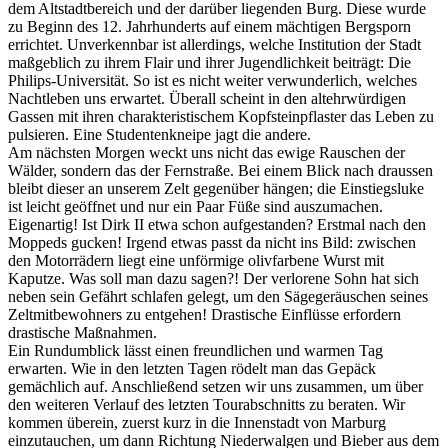
dem Altstadtbereich und der darüber liegenden Burg. Diese wurde
zu Beginn des 12. Jahrhunderts auf einem mächtigen Bergsporn
errichtet. Unverkennbar ist allerdings, welche Institution der Stadt
maßgeblich zu ihrem Flair und ihrer Jugendlichkeit beiträgt: Die
Philips-Universität. So ist es nicht weiter verwunderlich, welches
Nachtleben uns erwartet. Überall scheint in den altehrwürdigen
Gassen mit ihren charakteristischem Kopfsteinpflaster das Leben zu
pulsieren. Eine Studentenkneipe jagt die andere.
Am nächsten Morgen weckt uns nicht das ewige Rauschen der
Wälder, sondern das der Fernstraße. Bei einem Blick nach draussen
bleibt dieser an unserem Zelt gegenüber hängen; die Einstiegsluke
ist leicht geöffnet und nur ein Paar Füße sind auszumachen.
Eigenartig! Ist Dirk II etwa schon aufgestanden? Erstmal nach den
Moppeds gucken! Irgend etwas passt da nicht ins Bild: zwischen
den Motorrädern liegt eine unförmige olivfarbene Wurst mit
Kaputze. Was soll man dazu sagen?! Der verlorene Sohn hat sich
neben sein Gefährt schlafen gelegt, um den Sägegeräuschen seines
Zeltmitbewohners zu entgehen! Drastische Einflüsse erfordern
drastische Maßnahmen.
Ein Rundumblick lässt einen freundlichen und warmen Tag
erwarten. Wie in den letzten Tagen rödelt man das Gepäck
gemächlich auf. Anschließend setzen wir uns zusammen, um über
den weiteren Verlauf des letzten Tourabschnitts zu beraten. Wir
kommen überein, zuerst kurz in die Innenstadt von Marburg
einzutauchen, um dann Richtung Niederwalgen und Bieber aus dem