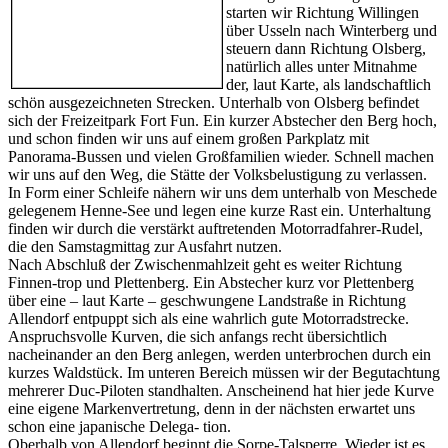
starten wir Richtung Willingen
über Usseln nach Winterberg und
steuern dann Richtung Olsberg,
natürlich alles unter Mitnahme
der, laut Karte, als landschaftlich
schön ausgezeichneten Strecken. Unterhalb von Olsberg befindet
sich der Freizeitpark Fort Fun. Ein kurzer Abstecher den Berg hoch,
und schon finden wir uns auf einem großen Parkplatz mit
Panorama-Bussen und vielen Großfamilien wieder. Schnell machen
wir uns auf den Weg, die Stätte der Volksbelustigung zu verlassen.
In Form einer Schleife nähern wir uns dem unterhalb von Meschede
gelegenem Henne-See und legen eine kurze Rast ein. Unterhaltung
finden wir durch die verstärkt auftretenden Motorradfahrer-Rudel,
die den Samstagmittag zur Ausfahrt nutzen.
Nach Abschluß der Zwischenmahlzeit geht es weiter Richtung
Finnen-trop und Plettenberg. Ein Abstecher kurz vor Plettenberg
über eine – laut Karte – geschwungene Landstraße in Richtung
Allendorf entpuppt sich als eine wahrlich gute Motorradstrecke.
Anspruchsvolle Kurven, die sich anfangs recht übersichtlich
nacheinander an den Berg anlegen, werden unterbrochen durch ein
kurzes Waldstück. Im unteren Bereich müssen wir der Begutachtung
mehrerer Duc-Piloten standhalten. Anscheinend hat hier jede Kurve
eine eigene Markenvertretung, denn in der nächsten erwartet uns
schon eine japanische Delega- tion.
Oberhalb von Allendorf beginnt die Sorpe-Talsperre. Wieder ist es