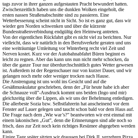
tags zuvor in ihrer ganzen aufgestauten Pracht bewundert hatten.
Zwischenzeitlich haben uns die dunklen Wolken eingeholt, die
ersten nassen Straßenabschnitte sind zu passieren. Eine
Wetterbesserung scheint nicht in Sicht. So ist es ganz gut, dass wir
wieder gen Norden schwenken und über die kürzeste
Bundesstraßenverbindung endgültig den Heimweg antreten.
Von der eigentlichen Rückfahrt gibt es nicht viel zu berichten. Nur
vielleicht, dass wir natürlich in den Berufsverkehr geraten und uns
eine weiträumige Umleitung vor Winterberg recht viel Zeit und
Nerven kostet. Kurz vor der Autobahnabfahrt Büren beginnt es
leicht zu regnen. Aber das kann uns nun nicht mehr schocken, da
über die ganze Tour nur überdurchschnittlich gutes Wetter gewesen
ist. Außerdem ist der Regenschauer nur von kurzer Dauer, und wir
gelangen noch mehr oder weniger trocken nach Hause.
Die Anstrengung ist uns wohl ins Gesicht und auf die
Gesäßmuskulatur geschrieben, denn der „Für heute habe ich aber
die Schnauze voll”-Ausdruck kommt uns beiden (Ingo und mir)
gleichzeitig über die Lippen, als wir uns der Behelmung entledigen.
Die allerbeste Sozia bzw. Selbstfahrerin hat anscheinend vor dem
Fenster auf Lauer gelegen und taucht schon bald vor dem Haus auf.
Die Frage nach dem „Wie war’s?” beantworten wir erst einmal mit
einem lakonischen „Gut”, denn die Erinnerungen sind alle noch so
frisch, dass zur Zeit noch kein richtiges Resümee abgegeben werden
kann.
Einige Tage später sitzten wir draussen bei Dirk II, verzehren Pizza