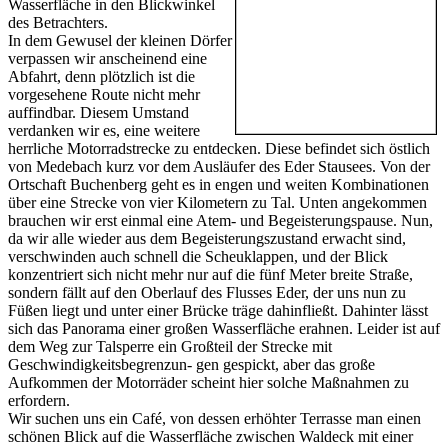
Wasserfläche in den Blickwinkel
des Betrachters.
In dem Gewusel der kleinen Dörfer
verpassen wir anscheinend eine
Abfahrt, denn plötzlich ist die
vorgesehene Route nicht mehr
auffindbar. Diesem Umstand
verdanken wir es, eine weitere
herrliche Motorradstrecke zu entdecken. Diese befindet sich östlich
von Medebach kurz vor dem Ausläufer des Eder Stausees. Von der
Ortschaft Buchenberg geht es in engen und weiten Kombinationen
über eine Strecke von vier Kilometern zu Tal. Unten angekommen
brauchen wir erst einmal eine Atem- und Begeisterungspause. Nun,
da wir alle wieder aus dem Begeisterungszustand erwacht sind,
verschwinden auch schnell die Scheuklappen, und der Blick
konzentriert sich nicht mehr nur auf die fünf Meter breite Straße,
sondern fällt auf den Oberlauf des Flusses Eder, der uns nun zu
Füßen liegt und unter einer Brücke träge dahinfließt. Dahinter lässt
sich das Panorama einer großen Wasserfläche erahnen. Leider ist auf
dem Weg zur Talsperre ein Großteil der Strecke mit
Geschwindigkeitsbegrenzun- gen gespickt, aber das große
Aufkommen der Motorräder scheint hier solche Maßnahmen zu
erfordern.
Wir suchen uns ein Café, von dessen erhöhter Terrasse man einen
schönen Blick auf die Wasserfläche zwischen Waldeck mit einer