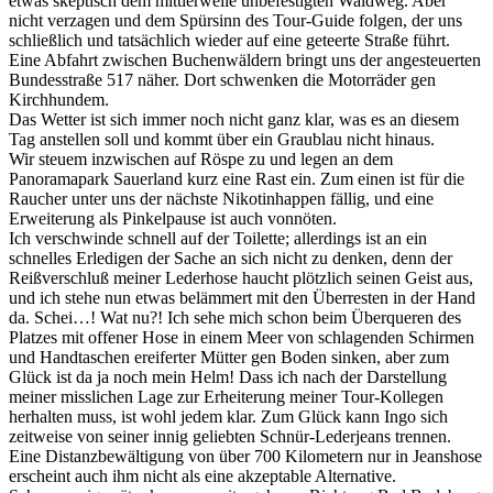
etwas skeptisch dem mittlerweile unbefestigten Waldweg. Aber
nicht verzagen und dem Spürsinn des Tour-Guide folgen, der uns
schließlich und tatsächlich wieder auf eine geteerte Straße führt.
Eine Abfahrt zwischen Buchenwäldern bringt uns der angesteuerten
Bundesstraße 517 näher. Dort schwenken die Motorräder gen
Kirchhundem.
Das Wetter ist sich immer noch nicht ganz klar, was es an diesem
Tag anstellen soll und kommt über ein Graublau nicht hinaus.
Wir steuem inzwischen auf Röspe zu und legen an dem
Panoramapark Sauerland kurz eine Rast ein. Zum einen ist für die
Raucher unter uns der nächste Nikotinhappen fällig, und eine
Erweiterung als Pinkelpause ist auch vonnöten.
Ich verschwinde schnell auf der Toilette; allerdings ist an ein
schnelles Erledigen der Sache an sich nicht zu denken, denn der
Reißverschluß meiner Lederhose haucht plötzlich seinen Geist aus,
und ich stehe nun etwas belämmert mit den Überresten in der Hand
da. Schei…! Wat nu?! Ich sehe mich schon beim Überqueren des
Platzes mit offener Hose in einem Meer von schlagenden Schirmen
und Handtaschen ereiferter Mütter gen Boden sinken, aber zum
Glück ist da ja noch mein Helm! Dass ich nach der Darstellung
meiner misslichen Lage zur Erheiterung meiner Tour-Kollegen
herhalten muss, ist wohl jedem klar. Zum Glück kann Ingo sich
zeitweise von seiner innig geliebten Schnür-Lederjeans trennen.
Eine Distanzbewältigung von über 700 Kilometern nur in Jeanshose
erscheint auch ihm nicht als eine akzeptable Alternative.