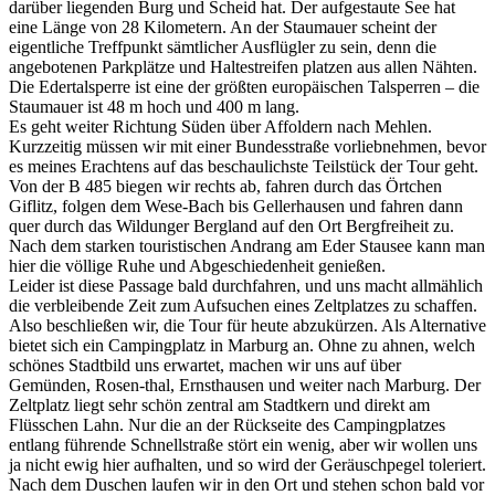
darüber liegenden Burg und Scheid hat. Der aufgestaute See hat
eine Länge von 28 Kilometern. An der Staumauer scheint der
eigentliche Treffpunkt sämtlicher Ausflügler zu sein, denn die
angebotenen Parkplätze und Haltestreifen platzen aus allen Nähten.
Die Edertalsperre ist eine der größten europäischen Talsperren – die
Staumauer ist 48 m hoch und 400 m lang.
Es geht weiter Richtung Süden über Affoldern nach Mehlen.
Kurzzeitig müssen wir mit einer Bundesstraße vorliebnehmen, bevor
es meines Erachtens auf das beschaulichste Teilstück der Tour geht.
Von der B 485 biegen wir rechts ab, fahren durch das Örtchen
Giflitz, folgen dem Wese-Bach bis Gellerhausen und fahren dann
quer durch das Wildunger Bergland auf den Ort Bergfreiheit zu.
Nach dem starken touristischen Andrang am Eder Stausee kann man
hier die völlige Ruhe und Abgeschiedenheit genießen.
Leider ist diese Passage bald durchfahren, und uns macht allmählich
die verbleibende Zeit zum Aufsuchen eines Zeltplatzes zu schaffen.
Also beschließen wir, die Tour für heute abzukürzen. Als Alternative
bietet sich ein Campingplatz in Marburg an. Ohne zu ahnen, welch
schönes Stadtbild uns erwartet, machen wir uns auf über
Gemünden, Rosen-thal, Ernsthausen und weiter nach Marburg. Der
Zeltplatz liegt sehr schön zentral am Stadtkern und direkt am
Flüsschen Lahn. Nur die an der Rückseite des Campingplatzes
entlang führende Schnellstraße stört ein wenig, aber wir wollen uns
ja nicht ewig hier aufhalten, und so wird der Geräuschpegel toleriert.
Nach dem Duschen laufen wir in den Ort und stehen schon bald vor