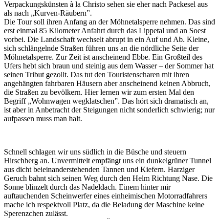
Verpackungskünsten à la Christo sehen sie eher nach Packesel aus
als nach „Kurven-Räubern”.
Die Tour soll ihren Anfang an der Möhnetalsperre nehmen. Das sind
erst einmal 85 Kilometer Anfahrt durch das Lippetal und an Soest
vorbei. Die Landschaft wechselt abrupt in ein Auf und Ab. Kleine,
sich schlängelnde Straßen führen uns an die nördliche Seite der
Möhnetalsperre. Zur Zeit ist anscheinend Ebbe. Ein Großteil des
Ufers hebt sich braun und steinig aus dem Wasser – der Sommer hat
seinen Tribut gezollt. Das tut den Touristenscharen mit ihren
angehängten fahrbaren Häusern aber anscheinend keinen Abbruch,
die Straßen zu bevölkern. Hier lernen wir zum ersten Mal den
Begriff „Wohnwagen wegklatschen”. Das hört sich dramatisch an,
ist aber in Anbetracht der Steigungen nicht sonderlich schwierig; nur
aufpassen muss man halt.
Schnell schlagen wir uns südlich in die Büsche und steuern
Hirschberg an. Unvermittelt empfängt uns ein dunkelgrüner Tunnel
aus dicht beieinanderstehenden Tannen und Kiefern. Harziger
Geruch bahnt sich seinen Weg durch den Helm Richtung Nase. Die
Sonne blinzelt durch das Nadeldach. Einem hinter mir
auftauchenden Scheinwerfer eines einheimischen Motorradfahrers
mache ich respektvoll Platz, da die Beladung der Maschine keine
Sperenzchen zulässt.