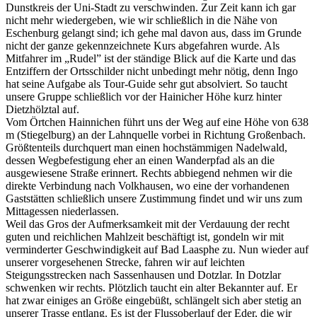
Dunstkreis der Uni-Stadt zu verschwinden. Zur Zeit kann ich gar
nicht mehr wiedergeben, wie wir schließlich in die Nähe von
Eschenburg gelangt sind; ich gehe mal davon aus, dass im Grunde
nicht der ganze gekennzeichnete Kurs abgefahren wurde. Als
Mitfahrer im „Rudel” ist der ständige Blick auf die Karte und das
Entziffern der Ortsschilder nicht unbedingt mehr nötig, denn Ingo
hat seine Aufgabe als Tour-Guide sehr gut absolviert. So taucht
unsere Gruppe schließlich vor der Hainicher Höhe kurz hinter
Dietzhölztal auf.
Vom Örtchen Hainnichen führt uns der Weg auf eine Höhe von 638
m (Stiegelburg) an der Lahnquelle vorbei in Richtung Großenbach.
Größtenteils durchquert man einen hochstämmigen Nadelwald,
dessen Wegbefestigung eher an einen Wanderpfad als an die
ausgewiesene Straße erinnert. Rechts abbiegend nehmen wir die
direkte Verbindung nach Volkhausen, wo eine der vorhandenen
Gaststätten schließlich unsere Zustimmung findet und wir uns zum
Mittagessen niederlassen.
Weil das Gros der Aufmerksamkeit mit der Verdauung der recht
guten und reichlichen Mahlzeit beschäftigt ist, gondeln wir mit
verminderter Geschwindigkeit auf Bad Laasphe zu. Nun wieder auf
unserer vorgesehenen Strecke, fahren wir auf leichten
Steigungsstrecken nach Sassenhausen und Dotzlar. In Dotzlar
schwenken wir rechts. Plötzlich taucht ein alter Bekannter auf. Er
hat zwar einiges an Größe eingebüßt, schlängelt sich aber stetig an
unserer Trasse entlang. Es ist der Flussoberlauf der Eder, die wir