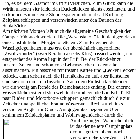
Tip, es bei dem Gasthof im Ort zu versuchen. Zum Glück kann die
Wirtin unseren vier leidenden Dackelblicken nichts abschlagen, und
so können wir uns eine Stunde später müde und satt Richtung
Zeltplatz schleppen und verschwinden unter den Daunen der
Schlafsäcke.
Am nächsten Morgen läßt mich die allgemeine Geschäftigkeit der
Camper früh wach werden. Die „Waschstation” lädt nicht gerade zu
einer ausführlichen Morgentoilette ein. Zum Erreichen der
Waschgelegenheiten muss erst der übersichtlich angeordnete
„Zwölfzylinder” (zwei Rei- hen à sechs Klos) passiert werden, ein
entsprechendes Aroma liegt in der Luft. Bei der Rückkehr zu
unseren Zelten sind schon erste Lebenszeichen in denselben
auszumachen. Ein bisschen mit Instant-Kaffee und „Lecker-Lecker”
gelockt, dann geben auch die Hartnäckigsten auf, aber lichtscheu
sind sie doch noch ein bisschen. Nach dem Frühstück schlendern
wir ein wenig am Rande des Diemelstausees entlang. Die enorme
Wasserfläche erstreckt sich weit in die umliegende Landschaft. Ein
paar Ruder- und Motorboote schippern gemächlich durch die zur
Zeit eher unappetitliche, braune Wasserwelt. Rechts und links
versuchen Angler ihr Glück. Am gegenüber liegenden Ufer
schimmern Zeltdachplanen und Wohnwagendächer durch die
Anpflanzungen. Wahrscheinlich
ist das der neuere Campingplatz,
der uns gestern abend noch
verborgen blieb. Gegen 11 Uhr