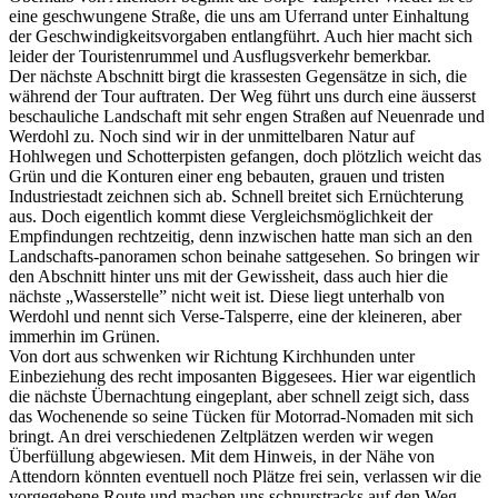
eine geschwungene Straße, die uns am Uferrand unter Einhaltung
der Geschwindigkeitsvorgaben entlangführt. Auch hier macht sich
leider der Touristenrummel und Ausflugsverkehr bemerkbar.
Der nächste Abschnitt birgt die krassesten Gegensätze in sich, die
während der Tour auftraten. Der Weg führt uns durch eine äusserst
beschauliche Landschaft mit sehr engen Straßen auf Neuenrade und
Werdohl zu. Noch sind wir in der unmittelbaren Natur auf
Hohlwegen und Schotterpisten gefangen, doch plötzlich weicht das
Grün und die Konturen einer eng bebauten, grauen und tristen
Industriestadt zeichnen sich ab. Schnell breitet sich Ernüchterung
aus. Doch eigentlich kommt diese Vergleichsmöglichkeit der
Empfindungen rechtzeitig, denn inzwischen hatte man sich an den
Landschafts-panoramen schon beinahe sattgesehen. So bringen wir
den Abschnitt hinter uns mit der Gewissheit, dass auch hier die
nächste „Wasserstelle” nicht weit ist. Diese liegt unterhalb von
Werdohl und nennt sich Verse-Talsperre, eine der kleineren, aber
immerhin im Grünen.
Von dort aus schwenken wir Richtung Kirchhunden unter
Einbeziehung des recht imposanten Biggesees. Hier war eigentlich
die nächste Übernachtung eingeplant, aber schnell zeigt sich, dass
das Wochenende so seine Tücken für Motorrad-Nomaden mit sich
bringt. An drei verschiedenen Zeltplätzen werden wir wegen
Überfüllung abgewiesen. Mit dem Hinweis, in der Nähe von
Attendorn könnten eventuell noch Plätze frei sein, verlassen wir die
vorgegebene Route und machen uns schnurstracks auf den Weg.