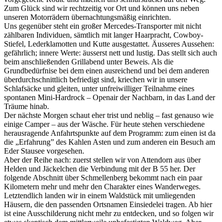
Zum Glück sind wir rechtzeitig vor Ort und können uns neben
unseren Motorrädern übernachtungsmäßig einrichten.
Uns gegenüber steht ein großer Mercedes-Transporter mit nicht
zählbaren Individuen, sämtlich mit langer Haarpracht, Cowboy-
Stiefel, Lederklamotten und Kutte ausgestattet. Äusseres Aussehen:
gefährlich; innere Werte: äusserst nett und lustig. Das stellt sich auch
beim anschließenden Grillabend unter Beweis. Als die
Grundbedürfnise bei dem einen ausreichend und bei dem anderen
überdurchschnittlich befriedigt sind, kriechen wir in unsere
Schlafsäcke und gleiten, unter unfreiwilliger Teilnahme eines
spontanen Mini-Hardrock – Openair der Nachbarn, in das Land der
Träume hinab.
Der nächste Morgen schaut eher trist und neblig – fast genauso wie
einige Camper – aus der Wäsche. Für heute stehen verschiedene
herausragende Anfahrtspunkte auf dem Programm: zum einen ist da
die „Erfahrung” des Kahlen Asten und zum anderen ein Besuch am
Eder Stausee vorgesehen.
Aber der Reihe nach: zuerst stellen wir von Attendorn aus über
Helden und Jäckelchen die Verbindung mit der B 55 her. Der
folgende Abschnitt über Schmellenberg bekommt nach ein paar
Kilometern mehr und mehr den Charakter eines Wanderweges.
Letztendlich landen wir in einem Waldstück mit umliegenden
Häusern, die den passenden Ortsnamen Einsiedelei tragen. Ab hier
ist eine Ausschilderung nicht mehr zu entdecken, und so folgen wir