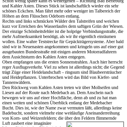
Schon wenig später kann es weitergehen – Richtung Bad Berleburg
und Kahler Asten. Dieses Stück ist landschaftlich wieder ein sehr
schönes Eckchen. Man fährt mehr oder weniger im Talbereich der
Höhen an dem Flüsschen Odeborn entlang.
Rechts und links schmücken Wälder den Talstreifen und weichen
kurz vor Erreichen des Wasserlaufes dem saftigen Grün der Wiesen.
Der einzige Schönheitsfehler ist die holprige Verbindungsstraße, die
mehr Aufmerksamkeit benötigt, als wir ihr eigentlich einräumen
wollen. Eine wahre Teststrecke für Gepäckträgersysteme. Aber bald
sind wir in Neuenasten angekommen und kringeln uns auf einer gut
ausgebauten Bundesstraße mit einigen anderen Motorradfahrern
dem Ausichtsturm des Kahlen Asten entgegen.
Oben empfangen uns die ersten Sonnenstrahlen. Auch hier herrscht
reger Ausflugsverkehr. Viel zu sehen ist allerdings nicht; die Gegend
trägt Züge einer Heidelandschaft – ringsum sind Blaubeersträucher
und Heidepflanzen. Unterbrochen wird das Bild von Kiefer- und
Tannenwäldern.
Den Rückweg vom Kahlen Asten treten wir über Mollseifen und
Liesen auf der Route nach Medebach an. Dem Anschein nach
bewegen wir uns auf einer Hochfläche, denn ab und zu hat man
einen weiten und schönen Überblick entlang der Medebacher
Bucht. Dies ist, wie der Name zwar vermuten läßt, allerdings keine
Badebucht, sondern vielmehr eine weitläufige Aneinanderreihung
von Korn- und Weizenfeldern; die über den Feldern
flimmernde
Luft zaubert eine imaginäre