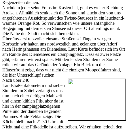
Regenzeiten dienen.
Nachdem jeder seine Fotos im Kasten hat, geht es weiter Richtung
Arolsen. Allmählich senkt sich die Sonne und taucht den von uns
angefahrenen Aussichtspunkt des Twiste-Stausees in ein leuchtend-
warmes Orange-Rot. So verwunschen wie unsere anfängliche
Begegnung mit dem ersten Stausee ist dieser Ort allerdings nicht.
Die Nähe der Stadt macht sich bemerkbar.
Über äusserst reizvolle, einsame Straßen schlängeln wir gen
Korbach; wir halten uns nordwestlich und gelangen über Adorf
nach Heringshausen am Diemelsee. Laut Karte befindet sich im Ort
am Rande des Diemelsees ein Campingplatz. Dass es zwei Plätze
gibt, erfahren wir erst später. Mit den letzten Strahlen der Sonne
rollen wir auf das Gelände der Anlage. Ein Blick um die
Häuserfront zeigt, dass wir nicht die einzigen Moppedfahrer sind,
die hier Unterschlupf suchen.
Nach über 240
Landstraßenkilometern und sieben
Stunden im Sattel verlangt es uns
nun nach einer deftigen Mahlzeit
und einem kühlen Pils, aber da ist
hier in der campingplatzeigenen
Pinte und der daneben liegenden
Pommes-Bude Fehlanzeige. Die
Küche bleibt nach 21.30 Uhr kalt.
Nicht mal eine Frikadelle ist aufzutreiben. Wir erhalten jedoch den