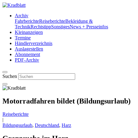
Archiv
Fahrberichte
Reiseberichte
Bekleidung &
Technik
Rechtstipp
Sonstiges
News + Presseinfos
Kleinanzeigen
Termine
Händlerverzeichnis
Auslagestellen
Abonnement
PDF-Archiv
Suchen
Motorradfahren bildet (Bildungsurlaub)
Reiseberichte
|
Bildungsurlaub
,
Deutschland
,
Harz