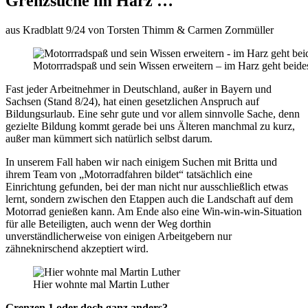
Grenzsuche im Harz …
aus Kradblatt 9/24 von Torsten Thimm & Carmen Zornmüller
Motorrradspaß und sein Wissen erweitern – im Harz geht beid
Fast jeder Arbeitnehmer in Deutschland, außer in Bayern und
Sachsen (Stand 8/24), hat einen gesetzlichen Anspruch auf
Bildungsurlaub. Eine sehr gute und vor allem sinnvolle Sache, denn
gezielte Bildung kommt gerade bei uns Älteren manchmal zu kurz,
außer man kümmert sich natürlich selbst darum.
In unserem Fall haben wir nach einigem Suchen mit Britta und
ihrem Team von „Motorradfahren bildet“ tatsächlich eine
Einrichtung gefunden, bei der man nicht nur ausschließlich etwas
lernt, sondern zwischen den Etappen auch die Landschaft auf dem
Motorrad genießen kann. Am Ende also eine Win-win-win-Situation
für alle Beteiligten, auch wenn der Weg dorthin
unverständlicherweise von einigen Arbeitgebern nur
zähneknirschend akzeptiert wird.
Hier wohnte mal Martin Luther
Grenzen 1 oder doch ganz anders?