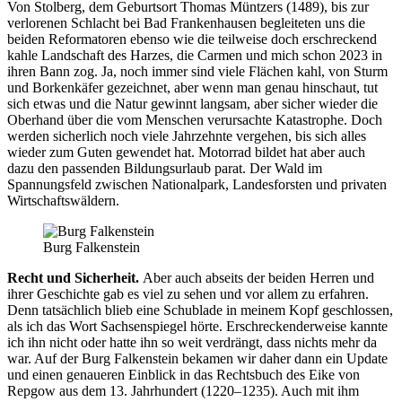
Von Stolberg, dem Geburtsort Thomas Müntzers (1489), bis zur
verlorenen Schlacht bei Bad Frankenhausen begleiteten uns die
beiden Reformatoren ebenso wie die teilweise doch erschreckend
kahle Landschaft des Harzes, die Carmen und mich schon 2023 in
ihren Bann zog. Ja, noch immer sind viele Flächen kahl, von Sturm
und Borkenkäfer gezeichnet, aber wenn man genau hinschaut, tut
sich etwas und die Natur gewinnt langsam, aber sicher wieder die
Oberhand über die vom Menschen verursachte Katastrophe. Doch
werden sicherlich noch viele Jahrzehnte vergehen, bis sich alles
wieder zum Guten gewendet hat. Motorrad bildet hat aber auch
dazu den passenden Bildungsurlaub parat. Der Wald im
Spannungsfeld zwischen Nationalpark, Landesforsten und privaten
Wirtschaftswäldern.
Burg Falkenstein
Recht und Sicherheit.
Aber auch abseits der beiden Herren und
ihrer Geschichte gab es viel zu sehen und vor allem zu erfahren.
Denn tatsächlich blieb eine Schublade in meinem Kopf geschlossen,
als ich das Wort Sachsenspiegel hörte. Erschreckenderweise kannte
ich ihn nicht oder hatte ihn so weit verdrängt, dass nichts mehr da
war. Auf der Burg Falkenstein bekamen wir daher dann ein Update
und einen genaueren Einblick in das Rechtsbuch des Eike von
Repgow aus dem 13. Jahrhundert (1220–1235). Auch mit ihm