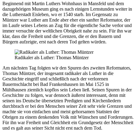
Beginnend mit Martin Luthers Wohnhaus in Mansfeld und dem
dazugehörigen Museum ging es nach einigen Lernstunden weiter in
die Lutherstadt Eisleben, wo er 1540 starb. Im Gegensatz zu
Müntzer war Luther am Ende aber eher ein sanfter Reformator, der
im Laufe seines Lebens an Zug für die eigentliche Sache verlor und
immer versuchte der weltlichen Obrigkeit nahe zu sein. Für ihn war
klar, dass die Freiheit und die Grenzen, die er den Bauern und
Bürgern aufzeigte, erst nach deren Tod gelten würden.
Radikaler als Luther: Thomas Müntzer
Am nächsten Tag folgten wir den Spuren des zweiten Reformators,
Thomas Müntzer, der insgesamt radikaler als Luther in die
Geschichte eingriff und schließlich nach der verlorenen
Bauernschlacht bei Bad Frankenhausen im Mai 1525 in
Mühlhausen ziemlich kopflos sein Leben ließ. Seinen Spuren in der
Geschichte zu folgen, war dennoch äußerst interessant, denn mit
seinen ins Deutsche übersetzten Predigten und Kirchenliedern
durchbrach er bei den Menschen seiner Zeit sehr viele Grenzen und
machte sie von einfachen und meist gehorsamen Statisten der
Obrigen zu einem denkenden Volk mit Wünschen und Forderungen.
Für ihn war Freiheit und Gleichheit ein Grundgesetz der Menschheit
und es galt aus seiner Sicht nicht erst nach dem Tod.