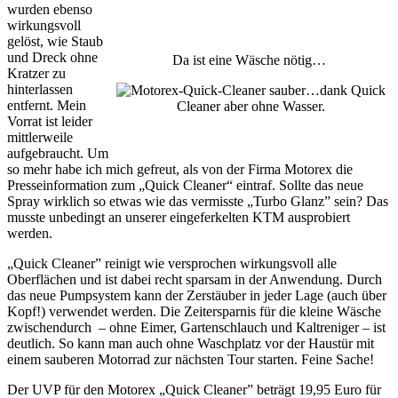
wurden ebenso
wirkungsvoll
gelöst, wie Staub
und Dreck ohne
Da ist eine Wäsche nötig…
Kratzer zu
hinterlassen
…dank Quick
entfernt. Mein
Cleaner aber ohne Wasser.
Vorrat ist leider
mittlerweile
aufgebraucht. Um
so mehr habe ich mich gefreut, als von der Firma Motorex die
Presseinformation zum „Quick Cleaner“ eintraf. Sollte das neue
Spray wirklich so etwas wie das vermisste „Turbo Glanz” sein? Das
musste unbedingt an unserer eingeferkelten KTM ausprobiert
werden.
„Quick Cleaner” reinigt wie versprochen wirkungsvoll alle
Oberflächen und ist dabei recht sparsam in der Anwendung. Durch
das neue Pumpsystem kann der Zerstäuber in jeder Lage (auch über
Kopf!) verwendet werden. Die Zeitersparnis für die kleine Wäsche
zwischendurch – ohne Eimer, Gartenschlauch und Kaltreniger – ist
deutlich. So kann man auch ohne Waschplatz vor der Haustür mit
einem sauberen Motorrad zur nächsten Tour starten. Feine Sache!
Der UVP für den Motorex „Quick Cleaner” beträgt 19,95 Euro für