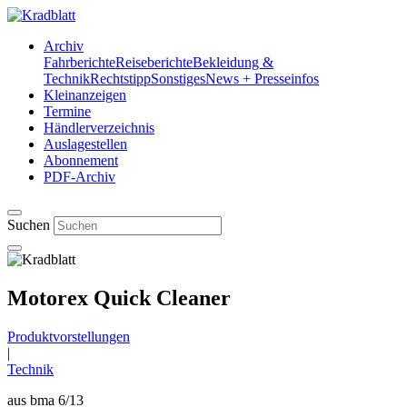
Archiv
Fahrberichte
Reiseberichte
Bekleidung &
Technik
Rechtstipp
Sonstiges
News + Presseinfos
Kleinanzeigen
Termine
Händlerverzeichnis
Auslagestellen
Abonnement
PDF-Archiv
Suchen
Motorex Quick Cleaner
Produktvorstellungen
|
Technik
aus bma 6/13