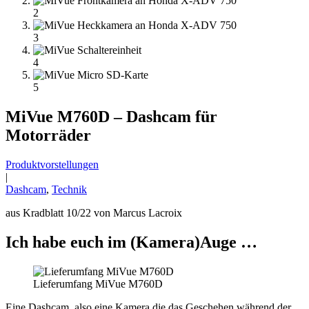
2
3
4
5
MiVue M760D – Dashcam für
Motorräder
Produktvorstellungen
|
Dashcam
,
Technik
aus Kradblatt 10/22 von Marcus Lacroix
Ich habe euch im (Kamera)Auge …
Lieferumfang MiVue M760D
Eine Dashcam, also eine Kamera die das Geschehen während der