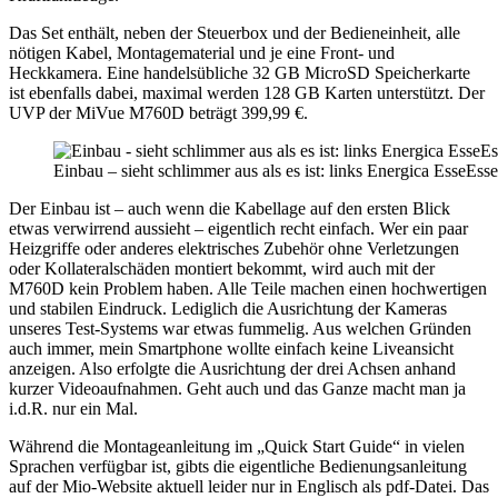
Das Set enthält, neben der Steuerbox und der Bedieneinheit, alle
nötigen Kabel, Montagematerial und je eine Front- und
Heckkamera. Eine handelsübliche 32 GB MicroSD Speicherkarte
ist ebenfalls dabei, maximal werden 128 GB Karten unterstützt. Der
UVP der MiVue M760D beträgt 399,99 €.
Einbau – sieht schlimmer aus als es ist: links Energica Esse
Der Einbau ist – auch wenn die Kabellage auf den ersten Blick
etwas verwirrend aussieht – eigentlich recht einfach. Wer ein paar
Heizgriffe oder anderes elektrisches Zubehör ohne Verletzungen
oder Kollateralschäden montiert bekommt, wird auch mit der
M760D kein Problem haben. Alle Teile machen einen hochwertigen
und stabilen Eindruck. Lediglich die Ausrichtung der Kameras
unseres Test-Systems war etwas fummelig. Aus welchen Gründen
auch immer, mein Smartphone wollte einfach keine Liveansicht
anzeigen. Also erfolgte die Ausrichtung der drei Achsen anhand
kurzer Videoaufnahmen. Geht auch und das Ganze macht man ja
i.d.R. nur ein Mal.
Während die Montageanleitung im „Quick Start Guide“ in vielen
Sprachen verfügbar ist, gibts die eigentliche Bedienungsanleitung
auf der Mio-Website aktuell leider nur in Englisch als pdf-Datei. Das