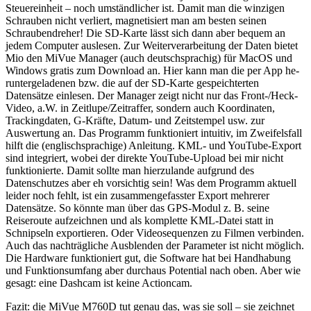
Steuereinheit – noch umständlicher ist. Damit man die winzigen
Schrauben nicht verliert, magnetisiert man am besten seinen
Schraubendreher! Die SD-Karte lässt sich dann aber bequem an
jedem Computer auslesen. Zur Weiterverarbeitung der Daten bietet
Mio den MiVue Manager (auch deutschsprachig) für MacOS und
Windows gratis zum Download an. Hier kann man die per App he­
runtergeladenen bzw. die auf der SD-Karte gespeichterten
Datensätze einlesen. Der Manager zeigt nicht nur das Front-/Heck-
Video, a.W. in Zeitlupe/Zeitraffer, sondern auch Koordinaten,
Trackingdaten, G-Kräfte, Datum- und Zeitstempel usw. zur
Auswertung an. Das Programm funktioniert intuitiv, im Zweifelsfall
hilft die (englischsprachige) Anleitung. KML- und YouTube-Export
sind integriert, wobei der direkte YouTube-Upload bei mir nicht
funktionierte. Damit sollte man hierzulande aufgrund des
Datenschutzes aber eh vorsichtig sein! Was dem Programm aktuell
leider noch fehlt, ist ein zusammengefasster Export mehrerer
Datensätze. So könnte man über das GPS-Modul z. B. seine
Reiseroute aufzeichnen und als komplette KML-Datei statt in
Schnipseln exportieren. Oder Videosequenzen zu Filmen verbinden.
Auch das nachträgliche Ausblenden der Parameter ist nicht möglich.
Die Hardware funktioniert gut, die Software hat bei Handhabung
und Funktionsumfang aber durchaus Potential nach oben. Aber wie
gesagt: eine Dashcam ist keine Actioncam.
Fazit: die MiVue M760D tut genau das, was sie soll – sie zeichnet