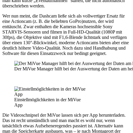
man kann kurze „Eventaufnahmen“ starten, die nicht automatisch
überschrieben werden.
Wer nun meint, die Dashcam ließe sich als vollwertiger Ersatz für
eine Actioncam (z. B. die beliebten GoPro)nutzen, der wird
enttäuscht. Zwar enthalten die Kameras hochsensible Sony
STARVIS-Sensoren und filmen in Full-HD-Qualität (1080P mit
30fps), die Objektive sind mit F1,6-Blende lichtstark und verfügen
über einen 130°-Blickwinkel, moderne ­Actioncams bieten aber eine
deutlich höhere Video-Qualität. Noch dazu sind Handhabung und
Software für diesen Einsatzzweck nur bedingt geeignet.
Der MiVue Manager hilft bei der Auswertung der Daten am he
Einstellmöglichkeiten in der MiVue
App
Die Videoschnipsel der MiVue lassen sich per App herunterladen.
Das ist recht umständlich und man macht es wohl nur, wenn
tatsächlich etwas Aufseheneregendes passiert ist. Alternativ kann
man die Speicherkarte ausbauen, was – je nach Montageort der