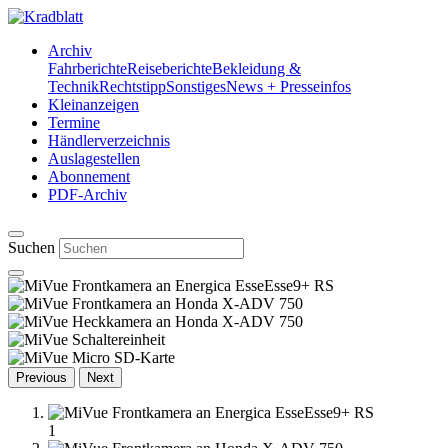
Archiv
Fahrberichte
Reiseberichte
Bekleidung &
Technik
Rechtstipp
Sonstiges
News + Presseinfos
Kleinanzeigen
Termine
Händlerverzeichnis
Auslagestellen
Abonnement
PDF-Archiv
Suchen
Previous
Next
1