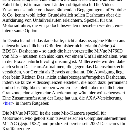
Fahrt filmt, ist in manchen Ländern obligatorisch. Die Video-
Zusammenschnitte von haarsträubenden Begegnungen auf Youtube
& Co. kennt wohl jeder. Grundsätzlich sollen Dashcams aber die
Aufklärung von Unfallverläufen erleichtern. Speziell für uns
Motorradfahrer, die wir ja doch bisweilen übersehen werden, eine
interessante Option.
In Deutschland ist das dauerhafte, nicht anlassbezogene Filmen aus
datenschutzrechtlichen Gründen bisher nicht erlaubt (siehe §4
BDSG). Dashcams – so auch die hier vorgestellte MiVue M760D
von Mio – müssten sich also kurz vor einem Unfall einschalten, was
in der Praxis natürlich völlig unsinnig ist. Mittlerweile wurden daher
auch schon Dashcam-Aufnahmen, die gegen das Datenschutzrecht
verstießen, vor Gericht als Beweis anerkannt. Die Abwägung liegt
aber beim Richter. Das „nicht anlassbezogene“umgehen Dashcams,
indem sie kurze Videosequenzen erstellen, die noch dazu permanent
und selbsttätig überschrieben werden – es bleibt aber rechtlich eine
Grauzone, eine allgemeine Anerkennung wäre hier wünschenswert.
Eine Zusammenfassung der Lage hat u.a. die AXA-Versicherung
<
hier
> in ihrem Ratgeber.
Die MiVue M760D ist die erste Mio-Kamera speziell für
Motorräder. Mio gehört zum taiwanesischen Computerunternehmen
MiTAC (gegr. 1982) und produziert bereits seit 2002 Dashcams für
Kraftfahrzeuge.