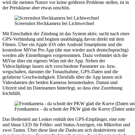
wird die meisten Nutzer vor keine größeren Probleme stellen, ist in
der Preisklasse aber etwas unschön.
Screenshot Heckkamera bei Lichtwechsel
Mit Einschalten der Zündung ist das System aktiv, sucht nach einer
GPS-Verbindung und beginnt unabhängig davon direkt mit dem
Filmen. Über ein Apple iOS oder Android Smartphone und die
kostenlose MiVue Pro App (die nun wieder auch deutschsprachig)
werden alle Einstellungen vorgenommen. Dazu verbindet sich die
MiVue über ein eigenes Wlan mit der App. Neben der
Videocliplänge lassen sich verschiedene Parameter zu- bzw.
wegschalten, da­runter die Tonaufnahme, GPS-Daten und die
gefahrene Geschwindigkeit. Ebenfalls über die App lassen sich
Videodateien der beiden Kameras herunterladen. Datum und
Uhrzeit sind im Datei­namen hinterlegt, so dass eine Zuordnung
leichtfällt.
Frontkamera – da schnitt der PKW glatt die Kurve (Daten unke
Das Bedienteil am Lenker enthält den GPS-Empfänger, eine rote
und blaue LED für Fehler- und Status-Anzeigen, ein Mikrofon und
zwei Tasten. Über diese lässt die Dashcam sich deaktivieren und