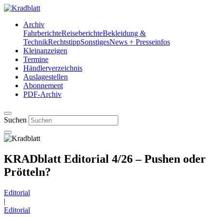
Archiv
Fahrberichte
Reiseberichte
Bekleidung &
Technik
Rechtstipp
Sonstiges
News + Presseinfos
Kleinanzeigen
Termine
Händlerverzeichnis
Auslagestellen
Abonnement
PDF-Archiv
Suchen
KRADblatt Editorial 4/26 – Pushen oder
Prötteln?
Editorial
|
Editorial