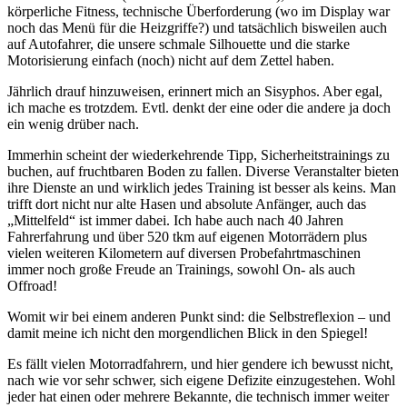
körperliche Fitness, technische Überforderung (wo im Display war
noch das Menü für die Heizgriffe?) und tatsächlich bisweilen auch
auf Autofahrer, die unsere schmale Silhouette und die starke
Motorisierung einfach (noch) nicht auf dem Zettel haben.
Jährlich drauf hinzuweisen, erinnert mich an Sisyphos. Aber egal,
ich mache es trotzdem. Evtl. denkt der eine oder die andere ja doch
ein wenig drüber nach.
Immerhin scheint der wiederkehrende Tipp, Sicherheitstrainings zu
buchen, auf fruchtbaren Boden zu fallen. Diverse Veranstalter bieten
ihre Dienste an und wirklich jedes Training ist besser als keins. Man
trifft dort nicht nur alte Hasen und absolute Anfänger, auch das
„Mittelfeld“ ist immer dabei. Ich habe auch nach 40 Jahren
Fahrerfahrung und über 520 tkm auf eigenen Motorrädern plus
vielen weiteren Kilometern auf diversen Probefahrtmaschinen
immer noch große Freude an Trainings, sowohl On- als auch
Offroad!
Womit wir bei einem anderen Punkt sind: die Selbstreflexion – und
damit meine ich nicht den morgendlichen Blick in den Spiegel!
Es fällt vielen Motorradfahrern, und hier gendere ich bewusst nicht,
nach wie vor sehr schwer, sich eigene Defizite einzugestehen. Wohl
jeder hat einen oder mehrere Bekannte, die technisch immer weiter