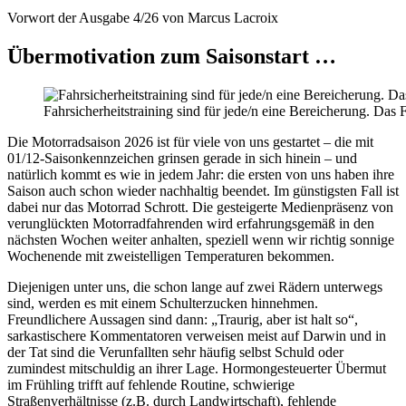
Vorwort der Ausgabe 4/26 von Marcus Lacroix
Übermotivation zum Saisonstart …
Fahrsicherheitstraining sind für jede/n eine Bereicherung. D
Die Motorradsaison 2026 ist für viele von uns gestartet – die mit
01/12-Saisonkennzeichen grinsen gerade in sich hinein – und
natürlich kommt es wie in jedem Jahr: die ersten von uns haben ihre
Saison auch schon wieder nachhaltig beendet. Im günstigsten Fall ist
dabei nur das Motorrad Schrott. Die gesteigerte Medienpräsenz von
verunglückten Motorradfahrenden wird erfahrungsgemäß in den
nächsten Wochen weiter anhalten, speziell wenn wir richtig sonnige
Wochenende mit zweistelligen Temperaturen bekommen.
Diejenigen unter uns, die schon lange auf zwei Rädern unterwegs
sind, werden es mit einem Schulterzucken hinnehmen.
Freundlichere Aussagen sind dann: „Traurig, aber ist halt so“,
sarkastischere Kommentatoren verweisen meist auf Darwin und in
der Tat sind die Verunfallten sehr häufig selbst Schuld oder
zumindest mitschuldig an ihrer Lage. Hormongesteuerter Übermut
im Frühling trifft auf fehlende Routine, schwierige
Straßenverhältnisse (z.B. durch Landwirtschaft), fehlende