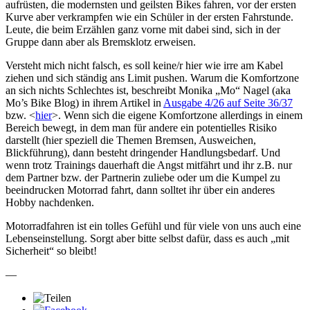
aufrüsten, die modernsten und geilsten Bikes fahren, vor der ersten
Kurve aber verkrampfen wie ein Schüler in der ersten Fahrstunde.
Leute, die beim Erzählen ganz vorne mit dabei sind, sich in der
Gruppe dann aber als Bremsklotz erweisen.
Versteht mich nicht falsch, es soll keine/r hier wie irre am Kabel
ziehen und sich ständig ans Limit pushen. Warum die Komfortzone
an sich nichts Schlechtes ist, beschreibt Monika „Mo“ Nagel (aka
Mo’s Bike Blog) in ihrem Artikel in
Ausgabe 4/26 auf Seite 36/37
bzw. <
hier
>. Wenn sich die eigene Komfortzone allerdings in einem
Bereich bewegt, in dem man für andere ein potentielles Risiko
darstellt (hier speziell die Themen Bremsen, Ausweichen,
Blickführung), dann besteht dringender Handlungsbedarf. Und
wenn trotz Trainings dauerhaft die Angst mitfährt und ihr z.B. nur
dem Partner bzw. der Partnerin zuliebe oder um die Kumpel zu
beeindrucken Motorrad fahrt, dann solltet ihr über ein anderes
Hobby nachdenken.
Motorradfahren ist ein tolles Gefühl und für viele von uns auch eine
Lebenseinstellung. Sorgt aber bitte selbst dafür, dass es auch „mit
Sicherheit“ so bleibt!
—