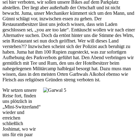
sei hier verboten, wir sollen unsere Bikes auf dem Parkplatz
abstellen. Der liegt aber außerhalb der Ortschaft und ist nicht
bewacht. Juma, unser Mechaniker kümmert sich um den Mann, und
Günni schlägt vor, inzwischen essen zu gehen. Der
Restaurantbesitzer lässt uns jedoch wissen, dass sein Laden
geschlossen sei, „you are too late“. Enttäuscht wollen wir nach einer
Alternative suchen. Doch da ertönt hinter uns die Stimme des Wirts,
sein Restaurant sei nun doch geöffnet. Wer will dieses Land
verstehen?!? Inzwischen scheint sich der Polizist auch beruhigt zu
haben. Juma hat ihm 100 Rupien zugesteckt, was zur sofortigen
Aufhebung des Parkverbots geführt hat. Den Abend verbringen wir
gemütlich mit Tee und Rum, den uns der Hotelbesitzer beim
nahegelegenen Militärcamp halblegal besorgt hat. Dazu muss man
wissen, dass in den meisten Orten Garhwals Alkohol ebenso wie
Fleisch aus religiösen Gründen streng verboten ist.
Wir setzen unsere
Reise fort, finden
uns plötzlich in
„Mini-Switzerland“
wieder und
erreichen
schließlich
Joshimat, wo wir
uns für ein paar