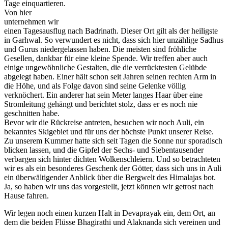
Tage einquartieren.
Von hier
unternehmen wir
einen Tagesausflug nach Badrinath. Dieser Ort gilt als der heiligste
in Garhwal. So verwundert es nicht, dass sich hier unzählige Sadhus
und Gurus niedergelassen haben. Die meisten sind fröhliche
Gesellen, dankbar für eine kleine Spende. Wir treffen aber auch
einige ungewöhnliche Gestalten, die die verrücktesten Gelübde
abgelegt haben. Einer hält schon seit Jahren seinen rechten Arm in
die Höhe, und als Folge davon sind seine Gelenke völlig
verknöchert. Ein anderer hat sein Meter langes Haar über eine
Stromleitung gehängt und berichtet stolz, dass er es noch nie
geschnitten habe.
Bevor wir die Rückreise antreten, besuchen wir noch Auli, ein
bekanntes Skigebiet und für uns der höchste Punkt unserer Reise.
Zu unserem Kummer hatte sich seit Tagen die Sonne nur sporadisch
blicken lassen, und die Gipfel der Sechs- und Siebentausender
verbargen sich hinter dichten Wolkenschleiern. Und so betrachteten
wir es als ein besonderes Geschenk der Götter, dass sich uns in Auli
ein überwältigender Anblick über die Bergwelt des Himalajas bot.
Ja, so haben wir uns das vorgestellt, jetzt können wir getrost nach
Hause fahren.
Wir legen noch einen kurzen Halt in Devaprayak ein, dem Ort, an
dem die beiden Flüsse Bhagirathi und Alaknanda sich vereinen und