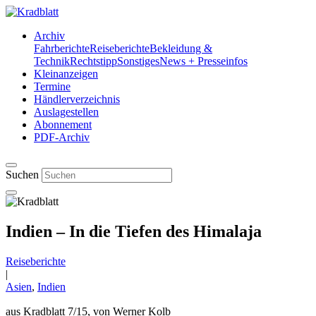
Archiv
Fahrberichte
Reiseberichte
Bekleidung &
Technik
Rechtstipp
Sonstiges
News + Presseinfos
Kleinanzeigen
Termine
Händlerverzeichnis
Auslagestellen
Abonnement
PDF-Archiv
Suchen
Indien – In die Tiefen des Himalaja
Reiseberichte
|
Asien
,
Indien
aus Kradblatt 7/15,
von Werner Kolb