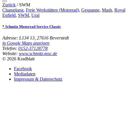
Zurück
/
SWM
Changjiang
,
Freie Werkstätten (Motorrad)
,
Gespanne
,
Mash
,
Royal
Enfield
,
SWM
,
Ural
* Schmitz Motorrad Service Classic
Adresse:
L134 13, 27616 Beverstedt
in Google Maps anzeigen
Telefon:
0152-37128778
Website:
www.schmitz-msc.de
© 2026 Kradblatt
Facebook
Mediadaten
Impressum & Datenschutz