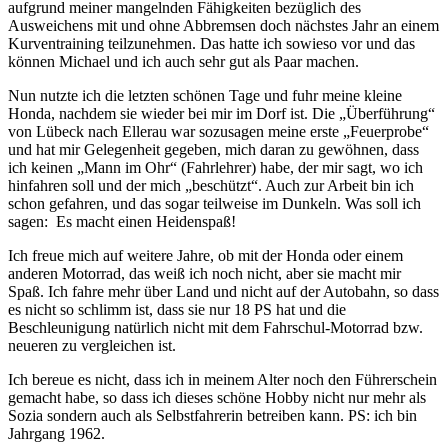
aufgrund meiner mangelnden Fähigkeiten bezüglich des
Ausweichens mit und ohne Abbremsen doch nächstes Jahr an einem
Kurventraining teilzunehmen. Das hatte ich sowieso vor und das
können Michael und ich auch sehr gut als Paar machen.
Nun nutzte ich die letzten schönen Tage und fuhr meine kleine
Honda, nachdem sie wieder bei mir im Dorf ist. Die „Überführung“
von Lübeck nach Ellerau war sozusagen meine erste „Feuerprobe“
und hat mir Gelegenheit gegeben, mich daran zu gewöhnen, dass
ich keinen „Mann im Ohr“ (Fahrlehrer) habe, der mir sagt, wo ich
hinfahren soll und der mich „beschützt“. Auch zur Arbeit bin ich
schon gefahren, und das sogar teilweise im Dunkeln. Was soll ich
sagen:
Es macht einen Heidenspaß!
Ich freue mich auf weitere Jahre, ob mit der Honda oder einem
anderen Motorrad, das weiß ich noch nicht, aber sie macht mir
Spaß. Ich fahre mehr über Land und nicht auf der Autobahn, so dass
es nicht so schlimm ist, dass sie nur 18 PS hat und die
Beschleunigung natürlich nicht mit dem Fahrschul-Motorrad bzw.
neueren zu vergleichen ist.
Ich bereue es nicht, dass ich in meinem Alter noch den Führerschein
gemacht habe, so dass ich dieses schöne Hobby nicht nur mehr als
Sozia sondern auch als Selbstfahrerin betreiben kann. PS: ich bin
Jahrgang 1962.