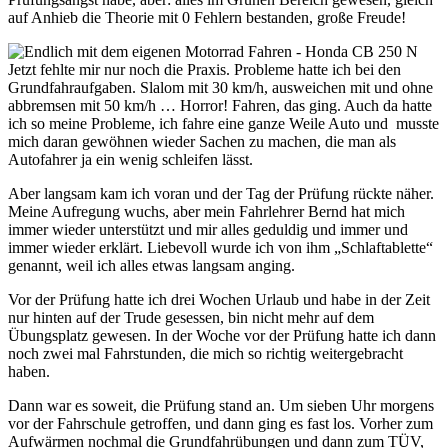
auf Anhieb die Theorie mit 0 Fehlern bestanden, große Freude!
Jetzt fehlte mir nur noch die Praxis. Probleme hatte ich bei den
Grundfahraufgaben. Slalom mit 30 km/h, ausweichen mit und ohne
abbremsen mit 50 km/h … Horror! Fahren, das ging. Auch da hatte
ich so meine Probleme, ich fahre eine ganze Weile Auto und
musste
mich daran gewöhnen wieder Sachen zu machen, die man als
Autofahrer ja ein wenig schleifen lässt.
Aber langsam kam ich voran und der Tag der Prüfung rückte näher.
Meine Aufregung wuchs, aber mein Fahrlehrer Bernd hat mich
immer wieder unterstützt und mir alles geduldig und immer und
immer wieder erklärt. Liebevoll wurde ich von ihm „Schlaftablette“
genannt, weil ich alles etwas langsam anging.
Vor der Prüfung hatte ich drei Wochen Urlaub und habe in der Zeit
nur hinten auf der Trude gesessen, bin nicht mehr auf dem
Übungsplatz gewesen. In der Woche vor der Prüfung hatte ich dann
noch zwei mal Fahrstunden, die mich so richtig weitergebracht
haben.
Dann war es soweit, die Prüfung stand an. Um sieben Uhr morgens
vor der Fahrschule getroffen, und dann ging es fast los. Vorher zum
Aufwärmen nochmal die Grundfahrübungen und dann zum TÜV,