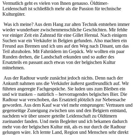
Vermutlich geht es vielen von Ihnen genauso. Oldtimer-
Leidenschaft ist schließlich mehr als die Passion für technische
Kulturgüter.
Was ich meine? Aus dem Hang zur alten Technik entstehen immer
wieder wunderbare zwischenmenschliche Geschichten. Mir fehlte
vor einiger Zeit ein Zahnrad für eine Gillet Herstal. Nach einigem
Suchen war ein Verkäufer in Belgien gefunden. Also machten ein
Freund aus Bremen und ich uns auf den Weg nach Dinant, um das
Teil abzuholen. Mit Fahrrädern im Gepäck. Wir wollten ein paar
Runden drehen, die Landschaft erkunden und so außer des
Ersatzteils en passant auch etwas von der belgischen Kultur
mitnehmen.
Aus der Radtour wurde zunächst jedoch nichts. Denn nach der
Ankunft nahmen uns die Verkäufer äußerst gastfreundlich auf. Wir
führten angeregte Fachgespräche. Sie luden uns zum Bleiben ein
und wir tranken – natürlich – hervorragendes belgisches Bier. Die
Radtour war verschoben, das Ersatzteil plötzlich zur Nebensache
geworden. Aus dem Kauf war viel mehr entsprungen: Vertrauen und
gegenseitige Zuneigung zwischen uns und den Belgiern entstand,
nachdem wir über unsere geteilte Leidenschaft zu Oldtimern
zueinander fanden. Und mein Begleiter und ich bekamen dadurch
mehr von der belgischen Kultur mit, als es nur durch die Radtour
gelungen wäre. Ich lernte Land, Region und Menschen sehr direkt