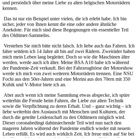
und persönlich über meine Liebe zu alten belgischen Motorrädern
kennen.
Das ist nur ein Beispiel unter vielen, die ich erlebt habe. Ich bin
sicher, jeder von Ihnen kennt die eine oder andere ähnliche
Anekdote. Für mich sind diese Begegnungen ein essentieller Teil
des Oldtimer-Sammelns.
Verstehen Sie mich bitte nicht falsch. Ich liebe auch das Fahren. Ich
fahre seitdem ich 14 Jahre alt bin auf zwei Rädern. Zweiräder haben
mich mein Leben lang begleitet. Doch so wie die Maschinen älter
werden, werde auch ich älter. Meine BSA A10 habe ich während
der Pandemie-Zeit verkauft. Bei der Fahrzeugbörse der Motorshow
werde ich mich von zwei weiteren Motorrädern trennen. Eine NSU
Fochi aus den 50er-Jahren und eine Morini aus den 70ern mit 350
Kubik und V-Motor biete ich an.
Aber auch wenn ich meine Sammlung etwas abspecke, ich spüre
weiterhin die Freude beim Fahren, die Liebe zur alten Technik
sowie die Verpflichtung zu deren Erhalt. Und – ganz wichtig – ich
liebe weiterhin den Austausch mit Menschen und Kulturen, der
durch die geteilte Leidenschaft zu den Oldtimern möglich wird.
Dieser coronabedingt dahinsiechende Teil wird nun nach den
mageren Jahren während der Pandemie endlich wieder mit neuem
Leben erfüllt. Es wird auch wirklich Zeit. Ich freue mich auf Sie bei