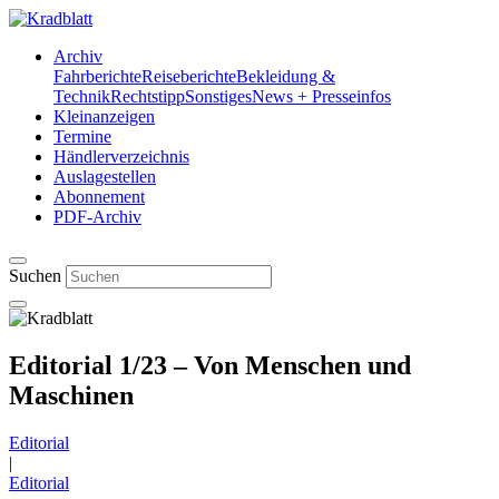
Archiv
Fahrberichte
Reiseberichte
Bekleidung &
Technik
Rechtstipp
Sonstiges
News + Presseinfos
Kleinanzeigen
Termine
Händlerverzeichnis
Auslagestellen
Abonnement
PDF-Archiv
Suchen
Editorial 1/23 – Von Menschen und
Maschinen
Editorial
|
Editorial