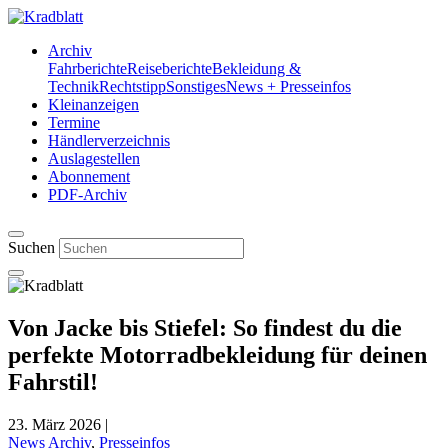
Archiv
Fahrberichte
Reiseberichte
Bekleidung &
Technik
Rechtstipp
Sonstiges
News + Presseinfos
Kleinanzeigen
Termine
Händlerverzeichnis
Auslagestellen
Abonnement
PDF-Archiv
Suchen
Von Jacke bis Stiefel: So findest du die
perfekte Motorradbekleidung für deinen
Fahrstil!
23. März 2026
|
News Archiv
,
Presseinfos