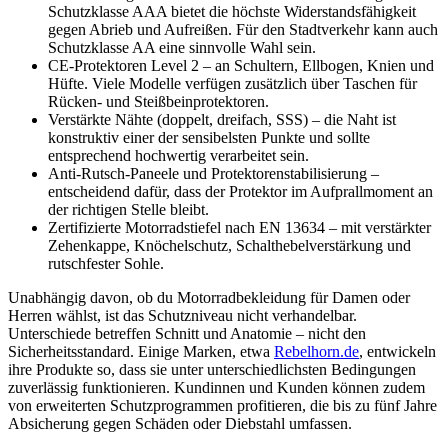
Schutzklasse AAA bietet die höchste Widerstandsfähigkeit
gegen Abrieb und Aufreißen. Für den Stadtverkehr kann auch
Schutzklasse AA eine sinnvolle Wahl sein.
CE-Protektoren Level 2 – an Schultern, Ellbogen, Knien und
Hüfte. Viele Modelle verfügen zusätzlich über Taschen für
Rücken- und Steißbeinprotektoren.
Verstärkte Nähte (doppelt, dreifach, SSS) – die Naht ist
konstruktiv einer der sensibelsten Punkte und sollte
entsprechend hochwertig verarbeitet sein.
Anti-Rutsch-Paneele und Protektorenstabilisierung –
entscheidend dafür, dass der Protektor im Aufprallmoment an
der richtigen Stelle bleibt.
Zertifizierte Motorradstiefel nach EN 13634 – mit verstärkter
Zehenkappe, Knöchelschutz, Schalthebelverstärkung und
rutschfester Sohle.
Unabhängig davon, ob du Motorradbekleidung für Damen oder
Herren wählst, ist das Schutzniveau nicht verhandelbar.
Unterschiede betreffen Schnitt und Anatomie – nicht den
Sicherheitsstandard. Einige Marken, etwa
Rebelhorn.de
, entwickeln
ihre Produkte so, dass sie unter unterschiedlichsten Bedingungen
zuverlässig funktionieren. Kundinnen und Kunden können zudem
von erweiterten Schutzprogrammen profitieren, die bis zu fünf Jahre
Absicherung gegen Schäden oder Diebstahl umfassen.