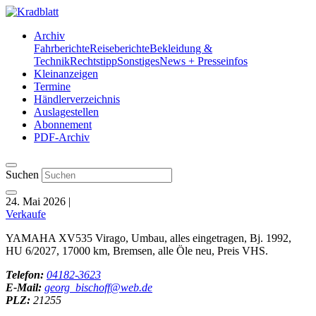
Archiv
Fahrberichte
Reiseberichte
Bekleidung &
Technik
Rechtstipp
Sonstiges
News + Presseinfos
Kleinanzeigen
Termine
Händlerverzeichnis
Auslagestellen
Abonnement
PDF-Archiv
Suchen
24. Mai 2026
|
Verkaufe
YAMAHA XV535 Virago, Umbau, alles eingetragen, Bj. 1992,
HU 6/2027, 17000 km, Bremsen, alle Öle neu, Preis VHS.
Telefon:
04182-3623
E-Mail:
georg_bischoff@web.de
PLZ:
21255