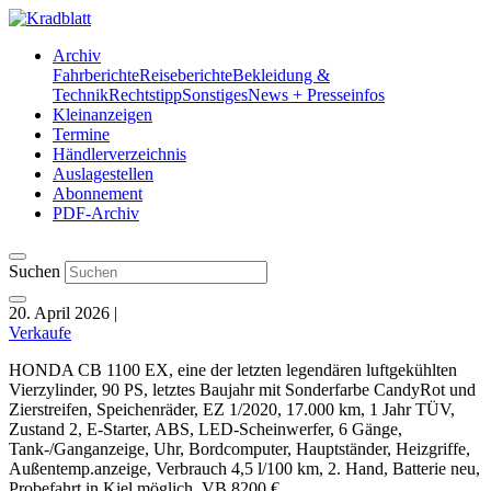
Archiv
Fahrberichte
Reiseberichte
Bekleidung &
Technik
Rechtstipp
Sonstiges
News + Presseinfos
Kleinanzeigen
Termine
Händlerverzeichnis
Auslagestellen
Abonnement
PDF-Archiv
Suchen
20. April 2026
|
Verkaufe
HONDA CB 1100 EX, eine der letzten legendären luftgekühlten
Vierzylinder, 90 PS, letztes Baujahr mit Sonderfarbe CandyRot und
Zierstreifen, Speichenräder, EZ 1/2020, 17.000 km, 1 Jahr TÜV,
Zustand 2, E-Starter, ABS, LED-Scheinwerfer, 6 Gänge,
Tank-/Ganganzeige, Uhr, Bordcomputer, Hauptständer, Heizgriffe,
Außentemp.anzeige, Verbrauch 4,5 l/100 km, 2. Hand, Batterie neu,
Probefahrt in Kiel möglich, VB 8200 €.