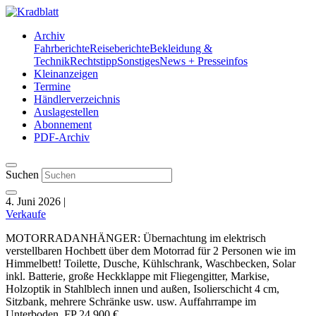
Archiv
Fahrberichte
Reiseberichte
Bekleidung &
Technik
Rechtstipp
Sonstiges
News + Presseinfos
Kleinanzeigen
Termine
Händlerverzeichnis
Auslagestellen
Abonnement
PDF-Archiv
Suchen
4. Juni 2026
|
Verkaufe
MOTORRADANHÄNGER: Übernachtung im elektrisch
verstellbaren Hochbett über dem Motorrad für 2 Personen wie im
Himmelbett! Toilette, Dusche, Kühlschrank, Waschbecken, Solar
inkl. Batterie, große Heckklappe mit Fliegengitter, Markise,
Holzoptik in Stahlblech innen und außen, Isolierschicht 4 cm,
Sitzbank, mehrere Schränke usw. usw. Auffahrrampe im
Unterboden. FP 24.900 €.