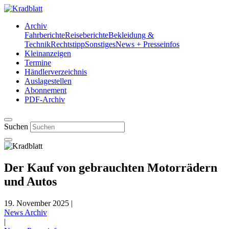
Archiv
Fahrberichte
Reiseberichte
Bekleidung &
Technik
Rechtstipp
Sonstiges
News + Presseinfos
Kleinanzeigen
Termine
Händlerverzeichnis
Auslagestellen
Abonnement
PDF-Archiv
Suchen
Der Kauf von gebrauchten Motorrädern
und Autos
19. November 2025
|
News Archiv
|