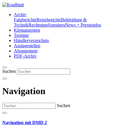
Archiv
Fahrberichte
Reiseberichte
Bekleidung &
Technik
Rechtstipp
Sonstiges
News + Presseinfos
Kleinanzeigen
Termine
Händlerverzeichnis
Auslagestellen
Abonnement
PDF-Archiv
Suchen
Navigation
Suchen
Navigation mit DMD 2