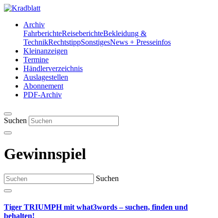
Archiv
Fahrberichte
Reiseberichte
Bekleidung &
Technik
Rechtstipp
Sonstiges
News + Presseinfos
Kleinanzeigen
Termine
Händlerverzeichnis
Auslagestellen
Abonnement
PDF-Archiv
Suchen
Gewinnspiel
Suchen
Tiger TRIUMPH mit what3words – suchen, finden und
behalten!