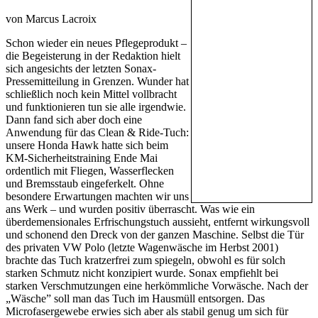
von Marcus Lacroix
Schon wieder ein neues Pflegeprodukt –
die Begeisterung in der Redaktion hielt
sich angesichts der letzten Sonax-
Pressemitteilung in Grenzen. Wunder hat
schließlich noch kein Mittel vollbracht
und funktionieren tun sie alle irgendwie.
Dann fand sich aber doch eine
Anwendung für das Clean & Ride-Tuch:
unsere Honda Hawk hatte sich beim
KM-Sicherheitstraining Ende Mai
ordentlich mit Fliegen, Wasserflecken
und Bremsstaub eingeferkelt. Ohne
besondere Erwartungen machten wir uns
ans Werk – und wurden positiv überrascht. Was wie ein
überdemensionales Erfrischungstuch aussieht, entfernt wirkungsvoll
und schonend den Dreck von der ganzen Maschine. Selbst die Tür
des privaten VW Polo (letzte Wagenwäsche im Herbst 2001)
brachte das Tuch kratzerfrei zum spiegeln, obwohl es für solch
starken Schmutz nicht konzipiert wurde. Sonax empfiehlt bei
starken Verschmutzungen eine herkömmliche Vorwäsche. Nach der
„Wäsche” soll man das Tuch im Hausmüll entsorgen. Das
Microfasergewebe erwies sich aber als stabil genug um sich für