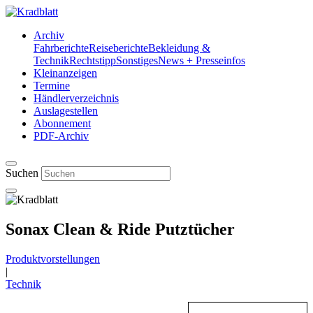
Archiv
Fahrberichte
Reiseberichte
Bekleidung &
Technik
Rechtstipp
Sonstiges
News + Presseinfos
Kleinanzeigen
Termine
Händlerverzeichnis
Auslagestellen
Abonnement
PDF-Archiv
Suchen
Sonax Clean & Ride Putztücher
Produktvorstellungen
|
Technik