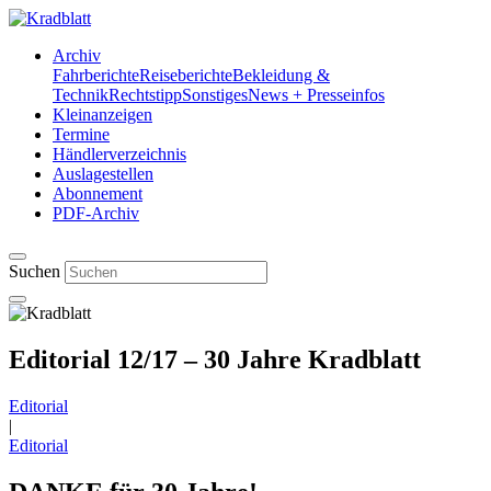
Archiv
Fahrberichte
Reiseberichte
Bekleidung &
Technik
Rechtstipp
Sonstiges
News + Presseinfos
Kleinanzeigen
Termine
Händlerverzeichnis
Auslagestellen
Abonnement
PDF-Archiv
Suchen
Editorial 12/17 – 30 Jahre Kradblatt
Editorial
|
Editorial