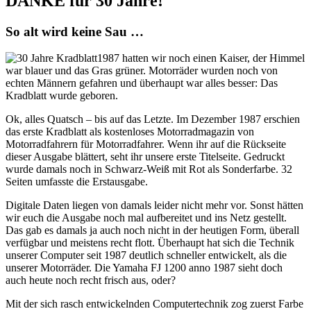
DANKE
für 30 Jahre!
So alt wird keine Sau …
1987 hatten wir noch einen Kaiser, der Himmel
war blauer und das Gras grüner. Motorräder wurden noch von
echten Männern gefahren und überhaupt war alles besser: Das
Kradblatt wurde geboren.
Ok, alles Quatsch – bis auf das Letzte. Im Dezember 1987 erschien
das erste Kradblatt als kostenloses Motorradmagazin von
Motorradfahrern für Motorradfahrer. Wenn ihr auf die Rückseite
dieser Ausgabe blättert, seht ihr unsere erste Titelseite. Gedruckt
wurde damals noch in Schwarz-Weiß mit Rot als Sonderfarbe. 32
Seiten umfasste die Erstausgabe.
Digitale Daten liegen von damals leider nicht mehr vor. Sonst hätten
wir euch die Ausgabe noch mal aufbereitet und ins Netz gestellt.
Das gab es damals ja auch noch nicht in der heutigen Form, überall
verfügbar und meistens recht flott. Überhaupt hat sich die Technik
unserer Computer seit 1987 deutlich schneller entwickelt, als die
unserer Motorräder. Die Yamaha FJ 1200 anno 1987 sieht doch
auch heute noch recht frisch aus, oder?
Mit der sich rasch entwickelnden Computertechnik zog zuerst Farbe