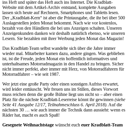
ins Heft und später das Heft auch ins Internet. Die Kradblatt-
Website mit dem Artikel-Archiv entstand, komplette Ausgaben
lassen sich heute auf Rechnern, Smartphones und Tabletts lesen.
Der „Kradblatt-Kern“ ist aber die Printausgabe, die ihr bei über 500
Auslagestellen jeden Monat bekommt. Nach wie vor kostenlos,
bezahlt von den Händlern die bei uns Anzeigen schalten. Unseren
Anzeigenkunden danken wir deshalb natürlich ebenso, wie unseren
Lesern. Sie bezahlen mit ihrer Werbung jeden Monat das Magazin!
Das Kradblatt-Team selbst wandelte sich über die Jahre immer
wieder mal. Mitarbeiter kamen dazu, andere gingen. Was geblieben
ist, ist die Freude, jeden Monat ein hoffentlich informatives und
unterhaltsames Motorradmagazin in den Handel zu bringen. Sicher
nicht immer perfekt, aber immer mit Herz, von Motorradfahrern für
Motorradfahrer – wie seit 1987.
Wer jetzt eine große Party oder einen sonstigen Aufriss erwartet,
wird leider enttäuscht. Wir freuen uns im Stillen, dieses Vorwort
muss reichen denn die große Bühne liegt uns nicht so – aber einen
Platz für die nächste Kradblatt-Leserreise könnt ihr gewinnen
(siehe
Seite 41 Ausgabe 12/17, Teilnahmeschluss 6. April 2018)
. Auf die
nächsten 30 … wie auch immer die Technik dann aussieht: wenn es
Räder hat, macht es auch Spaß!
Gesegnete Weihnachtstage
wünscht euch
euer Kradblatt-Team