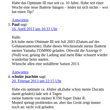
Habe das Optimate III nun seit ca. 10 Jahre. Habe seit einer
Woche eine neue Batterie hängen – leider tut sich nichts – wer
hat einen Tip?
Antworten
Paul
sagt:
16. April 2013 um 16:33 Uhr
Hallo
Ich habe mein Obtimate III seit Juli 2003 (Datum auf der
Gehäuseunterseite). Habe dieses Wochenende meine Batterie
meiner Yamaha TDM900 geladen. Obwohl die Anzeige 0
(Null) war, gelang die Ladung und mein Bike schnurrt wieder
wunderbar beim starten.
Wünsche allen eine unfallfreie Saison 2013.
Antworten
schulze joachim
sagt:
20. Februar 2013 um 22:15 Uhr
Habe ein optimate ca. 4Jahre alt,(habe schon meine Ducatis
damit geladen) lade seit 4 Tagen
meine batterie von meiner KTM Super Duke R.
Moped springt problemlos an, aber das Gerät zeigt immer
noch an: nicht voll geladen.