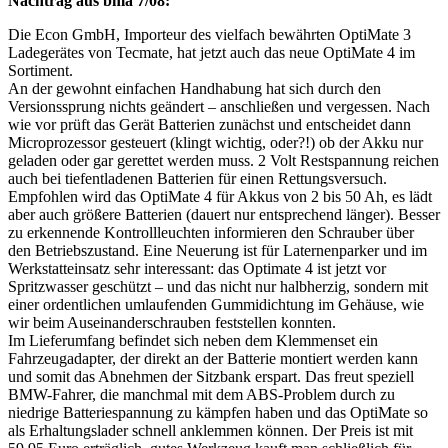
Nachtrag aus bma 7/08:
Die Econ GmbH, Importeur des vielfach bewährten OptiMate 3
Ladegerätes von Tecmate, hat jetzt auch das neue OptiMate 4 im
Sortiment.
An der gewohnt einfachen Handhabung hat sich durch den
Versionssprung nichts geändert – anschließen und vergessen. Nach
wie vor prüft das Gerät Batterien zunächst und entscheidet dann
Microprozessor gesteuert (klingt wichtig, oder?!) ob der Akku nur
geladen oder gar gerettet werden muss. 2 Volt Restspannung reichen
auch bei tiefentladenen Batterien für einen Rettungsversuch.
Empfohlen wird das OptiMate 4 für Akkus von 2 bis 50 Ah, es lädt
aber auch größere Batterien (dauert nur entsprechend länger). Besser
zu erkennende Kontrollleuchten informieren den Schrauber über
den Betriebszustand. Eine Neuerung ist für Laternenparker und im
Werkstatteinsatz sehr interessant: das Optimate 4 ist jetzt vor
Spritzwasser geschützt – und das nicht nur halbherzig, sondern mit
einer ordentlichen umlaufenden Gummidichtung im Gehäuse, wie
wir beim Auseinanderschrauben feststellen konnten.
Im Lieferumfang befindet sich neben dem Klemmenset ein
Fahrzeugadapter, der direkt an der Batterie montiert werden kann
und somit das Abnehmen der Sitzbank erspart. Das freut speziell
BMW-Fahrer, die manchmal mit dem ABS-Problem durch zu
niedrige Batteriespannung zu kämpfen haben und das OptiMate so
als Erhaltungslader schnell anklemmen können. Der Preis ist mit