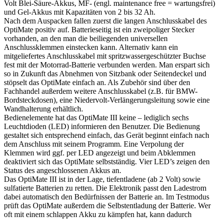
Volt Blei-Säure-Akkus, MF- (engl. maintenance free = wartungsfrei)
und Gel-Akkus mit Kapazitäten von 2 bis 32 Ah.
Nach dem Auspacken fallen zuerst die langen Anschlusskabel des
OptiMate positiv auf. Batterieseitig ist ein zweipoliger Stecker
vorhanden, an den man die beiliegenden universellen
Anschlussklemmen einstecken kann. Alternativ kann ein
mitgeliefertes Anschlusskabel mit spritzwassergeschützter Buchse
fest mit der Motorrad-Batterie verbunden werden. Man erspart sich
so in Zukunft das Abnehmen von Sitzbank oder Seitendeckel und
stöpselt das OptiMate einfach an. Als Zubehör sind über den
Fachhandel außerdem weitere Anschlusskabel (z.B. für BMW-
Bordsteckdosen), eine Niedervolt-Verlängerungsleitung sowie eine
Wandhalterung erhältlich.
Bedienelemente hat das OptiMate III keine – lediglich sechs
Leuchtdioden (LED) informieren den Benutzer. Die Bedienung
gestaltet sich entsprechend einfach, das Gerät beginnt einfach nach
dem Anschluss mit seinem Programm. Eine Verpolung der
Klemmen wird ggf. per LED angezeigt und beim Abklemmen
deaktiviert sich das OptiMate selbstständig. Vier LED’s zeigen den
Status des angeschlossenen Akkus an.
Das OptiMate III ist in der Lage, tiefentladene (ab 2 Volt) sowie
sulfatierte Batterien zu retten. Die Elektronik passt den Ladestrom
dabei automatisch den Bedürfnissen der Batterie an. Im Testmodus
prüft das OptiMate außerdem die Selbstentladung der Batterie. Wer
oft mit einem schlappen Akku zu kämpfen hat, kann dadurch