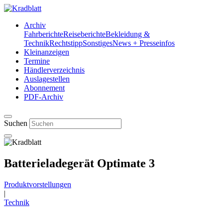
Archiv
Fahrberichte
Reiseberichte
Bekleidung &
Technik
Rechtstipp
Sonstiges
News + Presseinfos
Kleinanzeigen
Termine
Händlerverzeichnis
Auslagestellen
Abonnement
PDF-Archiv
Suchen
Batterieladegerät Optimate 3
Produktvorstellungen
|
Technik